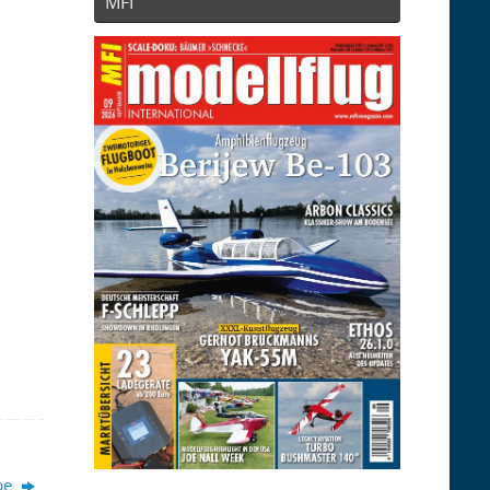
MFI
bbe