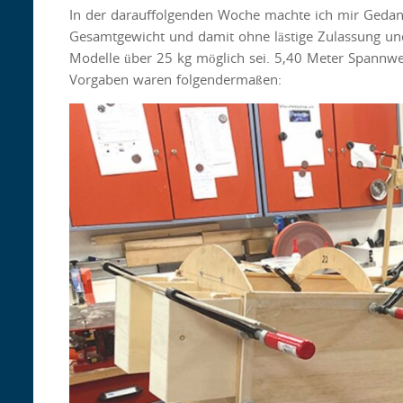
In der darauffolgenden Woche machte ich mir Gedank
Gesamtgewicht und damit ohne lästige Zulassung und
Modelle über 25 kg möglich sei. 5,40 Meter Spannwei
Vorgaben waren folgendermaßen: