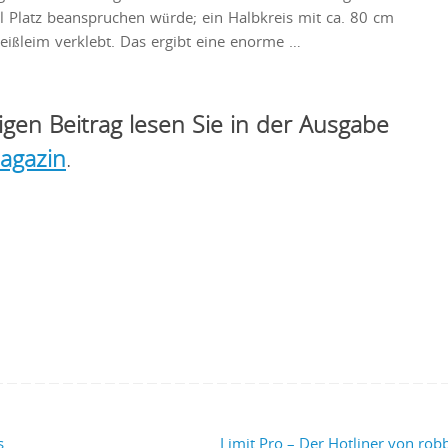
el Platz beanspruchen würde; ein Halbkreis mit ca. 80 cm
ißleim verklebt. Das ergibt eine enorme …
igen Beitrag lesen Sie in der Ausgabe
agazin
.
s
Limit Pro – Der Hotliner von ro