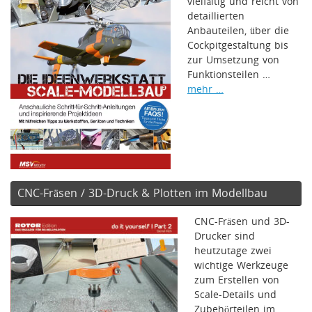
vielfältig und reicht von
detaillierten
Anbauteilen, über die
Cockpitgestaltung bis
zur Umsetzung von
Funktionsteilen …
mehr …
CNC-Fräsen / 3D-Druck & Plotten im Modellbau
CNC-Fräsen und 3D-
Drucker sind
heutzutage zwei
wichtige Werkzeuge
zum Erstellen von
Scale-Details und
Zubehörteilen im