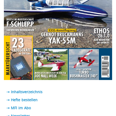
⇢ Inhaltsverzeichnis
⇢ Hefte bestellen
⇢ MFI im Abo