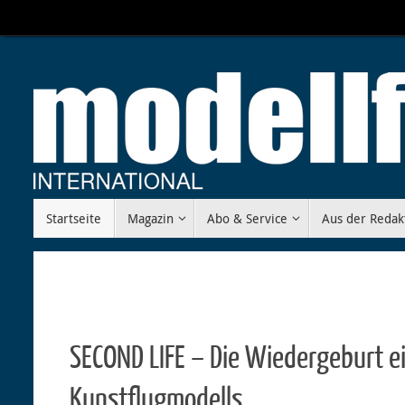
Zum
Inhalt
springen
Zum
Startseite
Magazin
Abo & Service
Aus der Redak
Inhalt
springen
SECOND LIFE – Die Wiedergeburt e
Kunstflugmodells