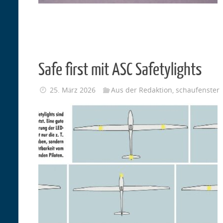
Safe first mit ASC Safetylights
25. März 2026
Aus der Redaktion
,
schaufenster