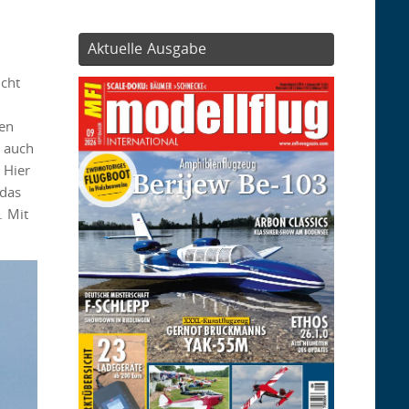
Aktuelle Ausgabe
icht
den
t auch
 Hier
 das
. Mit