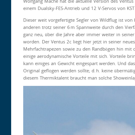
Wolfgang Mache hat die aktuelle Version des Ventus 
einem Dualsky-FES-Antrieb und 12 V-Servos von KST 
Dieser weit vorgefertigte Segler von Wildflug ist vo
anderen trotz seiner 6 m Spannweite durch den Vierfa
ganz neu, über die Jahre aber immer weiter in seine
worden. Der Ventus 2c liegt hier jetzt in seiner neu
Mehrfachtrapezen sowie zu den Randbögen hin mit der
einige aerodynamische Vorteile mit sich. Vorteile br
kann einiges an Gewicht eingespart werden. Und das 
Original geflogen werden sollte; d. h. keine übermä
diesem Thermiktalent braucht man solche Showeinla