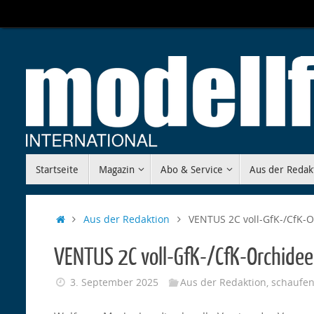
Zum
Inhalt
springen
Zum
Startseite
Magazin
Abo & Service
Aus der Redak
Inhalt
springen
Start
Aus der Redaktion
VENTUS 2C voll-GfK-/CfK-O
VENTUS 2C voll-GfK-/CfK-Orchidee
3. September 2025
Aus der Redaktion
,
schaufen