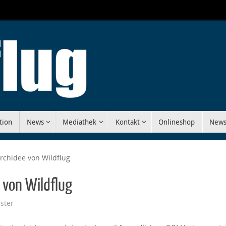
tion
News
Mediathek
Kontakt
Onlineshop
News
rchidee von Wildflug
 von Wildflug
ster