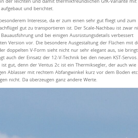
in der leichten und damit thermikfreundlichen GfK-Variante mit
aufgebaut und berichtet.
n besonderem Interesse, da er zum einen sehr gut fliegt und zum
chflügel gut zu transportieren ist. Der Scale-Nachbau ist zwar n
r Bauausführung und bei einigen Ausrüstungsdetails verbessert
esten Version vor. Die besondere Ausgestaltung der Flächen mit 
 doppelten V-Form sieht nicht nur sehr elegant aus, sie bring
ingt auch der Einsatz der 12-V-Technik bei den neuen KST-Servos.
ist gut, denn der Ventus 2c ist ein Thermiksegler, der auch wie
ßigen Ablasser mit rechtem Abfangwinkel kurz vor dem Boden etc
gen nicht. Da überzeugen ganz andere Werte.