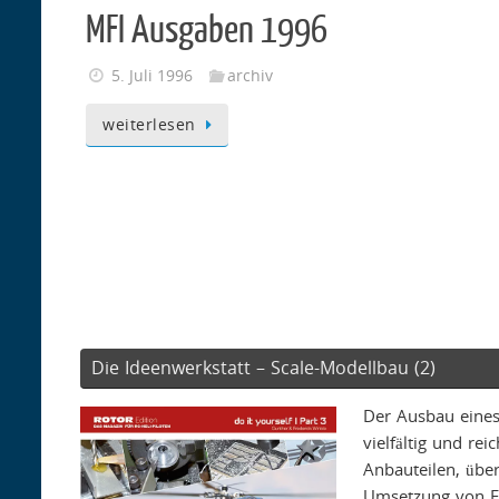
MFI Ausgaben 1996
5. Juli 1996
archiv
weiterlesen
Die Ideenwerkstatt – Scale-Modellbau (2)
Der Ausbau eines
vielfältig und rei
Anbauteilen, über
Umsetzung von F