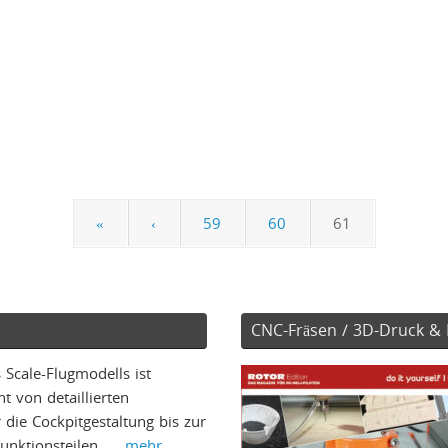
«
‹
59
60
61
CNC-Fräsen / 3D-Druck & 
 Scale-Flugmodells ist
cht von detaillierten
 die Cockpitgestaltung bis zur
unktionsteilen …
mehr …