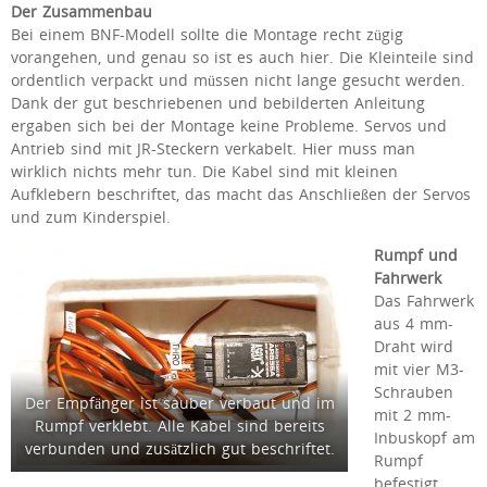
Der Zusammenbau
Bei einem BNF-Modell sollte die Montage recht zügig
vorangehen, und genau so ist es auch hier. Die Kleinteile sind
ordentlich verpackt und müssen nicht lange gesucht werden.
Dank der gut beschriebenen und bebilderten Anleitung
ergaben sich bei der Montage keine Probleme. Servos und
Antrieb sind mit JR-Steckern verkabelt. Hier muss man
wirklich nichts mehr tun. Die Kabel sind mit kleinen
Aufklebern beschriftet, das macht das Anschließen der Servos
und zum Kinderspiel.
Rumpf und
Fahrwerk
Das Fahrwerk
aus 4 mm-
Draht wird
mit vier M3-
Schrauben
Der Empfänger ist sauber verbaut und im
mit 2 mm-
Rumpf verklebt. Alle Kabel sind bereits
Inbuskopf am
verbunden und zusätzlich gut beschriftet.
Rumpf
befestigt.