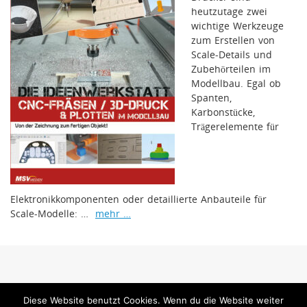
heutzutage zwei
wichtige Werkzeuge
zum Erstellen von
Scale-Details und
Zubehörteilen im
Modellbau. Egal ob
Spanten,
Karbonstücke,
Trägerelemente für
Elektronikkomponenten oder detaillierte Anbauteile für
Scale-Modelle: …
mehr …
www.mfi-magazin.com ist ein Internetangebot der MSV Medien Baden-Baden
Diese Website benutzt Cookies. Wenn du die Website weiter
GmbH