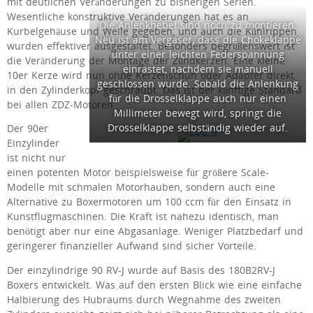
mit deutlichen Veränderungen zu bisherigen Serien.
Wesentliche konstruktive Veränderungen hat es an
Die Anlenkhebel sind noch zu montieren.
Kurbelgehäuse und Welle gegeben, und auch die Kühlrippen
Neu ist am Vergaser, dass die Chokeklappe
wurden effektiver ausgestaltet. Besonders begrüßenswert ist
unter einer leichten Federspannung
die Veränderung der Montage der Zündkerzen. Eine kleine
einrastet, nachdem sie manuell
10er Kerze wird nun ohne Kerzenschuh oder Adapter direkt
geschlossen wurde. Sobald die Anlenkung
in den Zylinderkopf geschraubt. Das ist der künftige Standard
für die Drosselklappe auch nur einen
bei allen ZDZ-Motoren.
Millimeter bewegt wird, springt die
Drosselklappe selbständig wieder auf.
Der 90er
Einzylinder
ist nicht nur
einen potenten Motor beispielsweise für größere Scale-
Modelle mit schmalen Motorhauben, sondern auch eine
Alternative zu Boxermotoren um 100 ccm für den Einsatz in
Kunstflugmaschinen. Die Kraft ist nahezu identisch, man
benötigt aber nur eine Abgasanlage. Weniger Platzbedarf und
geringerer finanzieller Aufwand sind sicher Vorteile.
Der einzylindrige 90 RV-J wurde auf Basis des 180B2RV-J
Boxers entwickelt. Was auf den ersten Blick wie eine einfache
Halbierung des Hubraums durch Wegnahme des zweiten