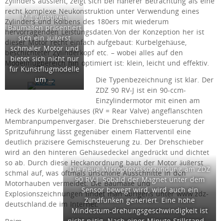
Zylinders aussieht, zeigt sich bei näherer Betrachtung als eine
recht komplexe Neukonstruktion unter Verwendung eines
Mit günstigen
Zylinders und Kolbens des 180ers mit wiederum
Baumaßen präsentiert
hervorragenden Leistungsdaten.Von der Konzeption her ist
sich ein äußerst
dieser Motor recht einfach aufgebaut: Kurbelgehäuse,
schmaler Motor und
beschichteter Zylinderkopf etc. – wobei alles auf den
bietet sich nicht nur
Modellflugbereich hin optimiert ist: klein, leicht und effektiv.
für Kunstflugmodelle
um …
Die Typenbezeichnung ist klar. Der
ZDZ 90 RV-J ist ein 90-ccm-
Einzylindermotor mit einen am
Heck des Kurbelgehäuses (RV = Rear Valve) angeflanschten
Membranpumpenvergaser. Die Drehschiebersteuerung der
Spritzuführung lässt gegenüber einem Flatterventil eine
deutlich präzisere Gemischsteuerung zu. Der Drehschieber
wird an den hinteren Gehäusedeckel angedrückt und dichtet
so ab. Durch diese Heckanordnung baut der Motor äußerst
Die neue Microprozessorzündung am ZDZ
schmal auf, was oftmals unschöne Ausschnitte in den
90 RV-J. Sobald der Magnet unter dem
Motorhauben vermeidet. Die Baumaße und
Sensor bewegt wird, wird auch ein
Explosionszeichnungen findet man übrigens unter www.zdz-
Zündfunken generiert. Eine hohe
deutschland.de im Internet.
Mindestum-drehungsgeschwindigkeit ist
nicht nötig. Nach einer Minute Stillstand …