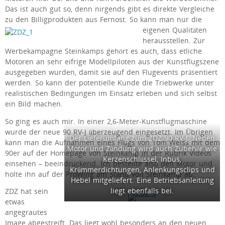
Das ist auch gut so, denn nirgends gibt es direkte Vergleiche
zu den Billigprodukten aus Fernost.
So kann man nur die
eigenen Qualitäten
herausstellen. Zur
Werbekampagne Steinkamps gehört es auch, dass etliche
Motoren an sehr eifrige Modellpiloten aus der Kunstflugszene
ausgegeben wurden, damit sie auf den Flugevents präsentiert
werden. So kann der potentielle Kunde die Triebwerke unter
realistischen Bedingungen im Einsatz erleben und sich selbst
ein Bild machen.
So ging es auch mir. In einer 2,6-Meter-Kunstflugmaschine
wurde der neue 90 RV-J überzeugend eingesetzt. Im Übrigen
Der Lieferumfang zum ZDZ 90 RV-J. Neben
kann man die Aufnahmen eines Flugs von Tom Weiss mit dem
Motor und Zündung wird auch Zubehör wie
90er auf der Homepage von Steinkamp in der Rubrik Videos
Kerzenschlüssel, Inbus,
einsehen – beeindruckend. Ich bestellte also den Motor und
Krümmerdichtungen, Anlenkungsclips und
holte ihn auf der ProWing am Stand von Steinkamp ab.
Hebel mitgeliefert. Eine Betriebsanleitung
liegt ebenfalls bei.
ZDZ hat sein
etwas
angegrautes
Image abgestreift. Das liegt wohl besonders an den neuen