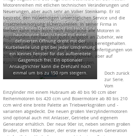
Motorenreihen mit etlichen technischen Veränderungen und
Neuerungen, aber auch sehr an Volker Steinkamp. Er ist
Der Vergaser ist ein Walbro-
bestrebt, den notwendigen unverzüglichen Service und die
Membranpumpenvergaser. Gesteuert wird
Ersatzteilversorgung sicherzustellen. In seiner Firma in
er durch einen Drehschieber im Heck. Eine
Meißen kann man auch nach Absprache alle Motoren in
hauchdünne Stahlscheibe mit einer
Augenschein nehmen. Ein gutes Angebot an Zubehör, wie
definierten Öffnung dreht mit der
Propeller und Abgasanlagen, wird ebenfalls bereitgehalten.
Kurbelwelle und gibt bei jeder Umdrehung
Bemerkenswert sind auch die vielen Sonderanfertigungen von
ein kleines Fenster für das aufbereitete
ZDZ, die nicht zur Standardpalette gehören, aber auf
Gasgemisch frei. Ein optionaler
Kundenwunsch individuell gefertigt werden.
Ansaugtrichter kann die Drehzahl noch
einmal um bis zu 150 rpm steigern.
Doch zurück
zur Serie.
Vom
Einzylinder mit einem Hubraum ab 40 bis 90 ccm über
Reihenmotoren bis 420 ccm und Boxermotore ab 80 bis 210
ccm wird eine breite Palette an Triebwerksgrößen und -
varianten abgedeckt. Die neuen großen Vierzylindermotoren
sind optional auch mit Anlasser, Getriebe und eigenem
Generator erhältlich. Der neue 90er ist, neben seinem großen
Bruder, dem 180er Boxer, der erste einer neuen Generation