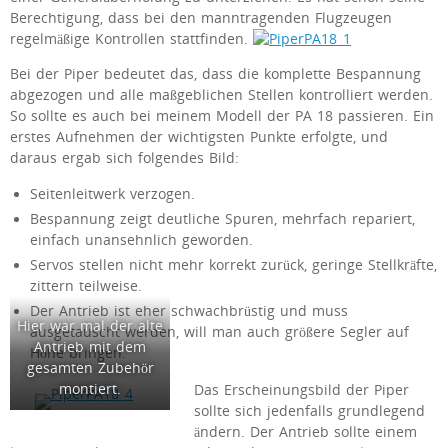
Berechtigung, dass bei den manntragenden Flugzeugen
regelmäßige Kontrollen stattfinden.
Bei der Piper bedeutet das, dass die komplette Bespannung
abgezogen und alle maßgeblichen Stellen kontrolliert werden.
So sollte es auch bei meinem Modell der PA 18 passieren. Ein
erstes Aufnehmen der wichtigsten Punkte erfolgte, und
daraus ergab sich folgendes Bild:
Seitenleitwerk verzogen.
Bespannung zeigt deutliche Spuren, mehrfach repariert,
einfach unansehnlich geworden.
Servos stellen nicht mehr korrekt zurück, geringe Stellkräfte,
zittern teilweise.
Der Antrieb ist eher schwachbrüstig und muss
Hier war mal der alte
ausgetauscht werden, will man auch größere Segler auf
Antrieb mit dem
Höhe bringen.
gesamten Zubehör
montiert.
Das Erscheinungsbild der Piper
sollte sich jedenfalls grundlegend
ändern. Der Antrieb sollte einem