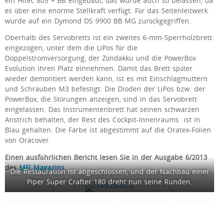
ein Hitec 805 + BB eingebaut, das wurde auch so belassen, da
es über eine enorme Stellkraft verfügt. Für das Seitenleitwerk
wurde auf ein Dymond DS 9900 BB MG zurückgegriffen.
Oberhalb des Servobretts ist ein zweites 6-mm-Sperrholzbrett
eingezogen, unter dem die LiPos für die
Doppelstromversorgung, der Zündakku und die PowerBox
Evolution ihren Platz einnehmen. Damit das Brett später
wieder demontiert werden kann, ist es mit Einschlagmuttern
und Schrauben M3 befestigt. Die Dioden der LiPos bzw. der
PowerBox, die Störungen anzeigen, sind in das Servobrett
eingelassen. Das Instrumentenbrett hat seinen schwarzen
Anstrich behalten, der Rest des Cockpit-Innenraums ist in
Blau gehalten. Die Farbe ist abgestimmt auf die Oratex-Folien
von Oracover.
Einen ausführlichen Bericht lesen Sie in der Ausgabe 6/2013
des
MFI Magazins
.
Die Restauration ist abgeschlossen, und der Nachbau einer
Piper Super Crafter 180 dreht nun seine Runden.