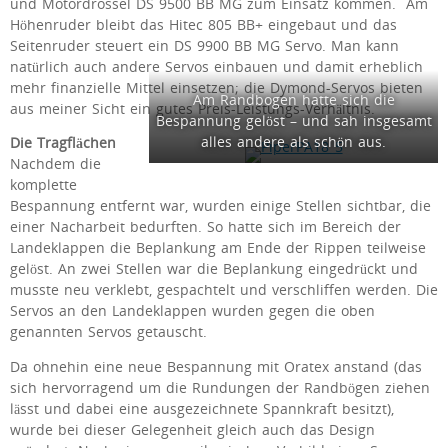
und Motordrossel DS 9500 BB MG zum Einsatz kommen. Am
Höhenruder bleibt das Hitec 805 BB+ eingebaut und das
Seitenruder steuert ein DS 9900 BB MG Servo. Man kann
natürlich auch andere Servos einbauen und damit erheblich
mehr finanzielle Mittel einsetzen; die Dymond-Servos bieten
Am Randbogen hatte sich die
aus meiner Sicht ein gutes Preis-Leistungs-Verhältnis.
Bespannung gelöst – und sah insgesamt
alles andere als schön aus.
Die Tragflächen
Nachdem die
komplette
Bespannung entfernt war, wurden einige Stellen sichtbar, die
einer Nacharbeit bedurften. So hatte sich im Bereich der
Landeklappen die Beplankung am Ende der Rippen teilweise
gelöst. An zwei Stellen war die Beplankung eingedrückt und
musste neu verklebt, gespachtelt und verschliffen werden. Die
Servos an den Landeklappen wurden gegen die oben
genannten Servos getauscht.
Da ohnehin eine neue Bespannung mit Oratex anstand (das
sich hervorragend um die Rundungen der Randbögen ziehen
lässt und dabei eine ausgezeichnete Spannkraft besitzt),
wurde bei dieser Gelegenheit gleich auch das Design