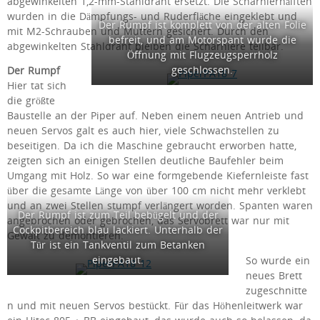
abgewinkelten 1,2-mm-Stahldraht ersetzt. Die Scharnierhälften
wurden in die Dämpfungs- und Ruderfläche eingeklebt und
Der Rumpf ist komplett von der alten Folie
mit M2-Schrauben und Muttern gesichert. Durch den
befreit, und am Motorspant wurde die
abgewinkelten Stahldraht bleiben die Scharniere teilbar.
Öffnung mit Flugzeugsperrholz
geschlossen.
Der Rumpf
Hier tat sich
die größte
Baustelle an der Piper auf. Neben einem neuen Antrieb und
neuen Servos galt es auch hier, viele Schwachstellen zu
beseitigen. Da ich die Maschine gebraucht erworben hatte,
zeigten sich an einigen Stellen deutliche Baufehler beim
Umgang mit Holz. So war eine formgebende Kiefernleiste fast
über die gesamte Länge von über 100 cm nicht mehr verklebt
und an zwei Stellen stumpf verlängert worden. Spanten waren
Der Rumpf ist zum Teil bebügelt und der
angebrochen oder gebrochen, das Servobrett war nur mit
Cockpitbereich blau lackiert. Unterhalb der
Gewalt zu demontieren.
Tür ist ein Tankventil zum Betanken
eingebaut.
So wurde ein
neues Brett
zugeschnitte
n und mit neuen Servos bestückt. Für das Höhenleitwerk war