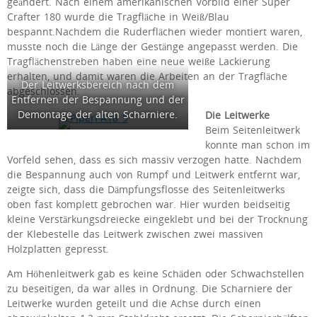
geändert. Nach einem amerikanischen Vorbild einer Super
Crafter 180 wurde die Tragfläche in Weiß/Blau
bespannt.Nachdem die Ruderflächen wieder montiert waren,
musste noch die Länge der Gestänge angepasst werden. Die
Tragflächenstreben haben eine neue weiße Lackierung
erhalten, und damit waren die Arbeiten an der Tragfläche
Der Leitwerksbereich nach dem
abgeschlossen.
Entfernen der Bespannung und der
Demontage der alten Scharniere.
Die Leitwerke
Beim Seitenleitwerk
konnte man schon im
Vorfeld sehen, dass es sich massiv verzogen hatte. Nachdem
die Bespannung auch von Rumpf und Leitwerk entfernt war,
zeigte sich, dass die Dämpfungsflosse des Seitenleitwerks
oben fast komplett gebrochen war. Hier wurden beidseitig
kleine Verstärkungsdreiecke eingeklebt und bei der Trocknung
der Klebestelle das Leitwerk zwischen zwei massiven
Holzplatten gepresst.
Am Höhenleitwerk gab es keine Schäden oder Schwachstellen
zu beseitigen, da war alles in Ordnung. Die Scharniere der
Leitwerke wurden geteilt und die Achse durch einen