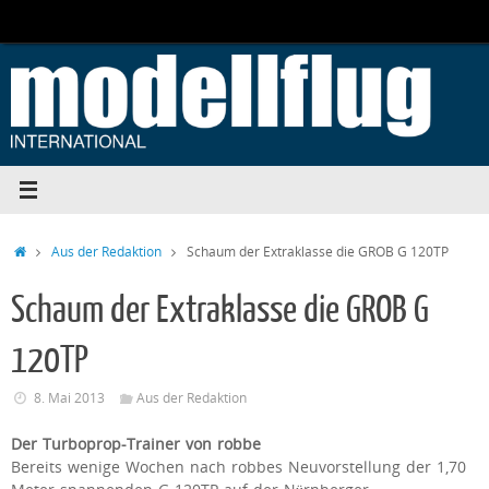
Zum
Inhalt
springen
Start
Aus der Redaktion
Schaum der Extraklasse die GROB G 120TP
Schaum der Extraklasse die GROB G
120TP
8. Mai 2013
Aus der Redaktion
Der Turboprop-Trainer von robbe
Bereits wenige Wochen nach robbes Neuvorstellung der 1,70