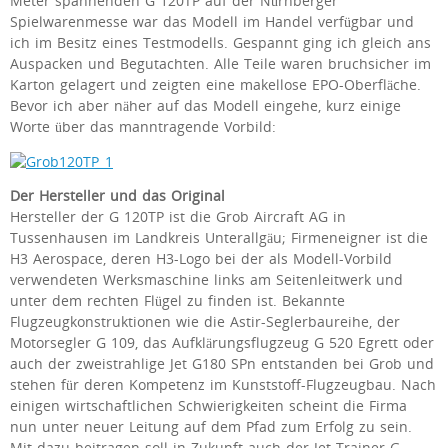
Meter spannenden G 120TP auf der Nürnberger
Spielwarenmesse war das Modell im Handel verfügbar und
ich im Besitz eines Testmodells. Gespannt ging ich gleich ans
Auspacken und Begutachten. Alle Teile waren bruchsicher im
Karton gelagert und zeigten eine makellose EPO-Oberfläche.
Bevor ich aber näher auf das Modell eingehe, kurz einige
Worte über das manntragende Vorbild:
Der Hersteller und das Original
Hersteller der G 120TP ist die Grob Aircraft AG in
Tussenhausen im Landkreis Unterallgäu; Firmeneigner ist die
H3 Aerospace, deren H3-Logo bei der als Modell-Vorbild
verwendeten Werksmaschine links am Seitenleitwerk und
unter dem rechten Flügel zu finden ist. Bekannte
Flugzeugkonstruktionen wie die Astir-Seglerbaureihe, der
Motorsegler G 109, das Aufklärungsflugzeug G 520 Egrett oder
auch der zweistrahlige Jet G180 SPn entstanden bei Grob und
stehen für deren Kompetenz im Kunststoff-Flugzeugbau. Nach
einigen wirtschaftlichen Schwierigkeiten scheint die Firma
nun unter neuer Leitung auf dem Pfad zum Erfolg zu sein.