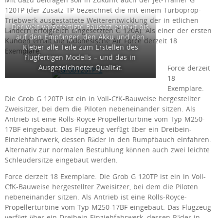
Mit dazu beitragen soll in Zukunft auch der Jet-Trainer G
120TP (der Zusatz TP bezeichnet die mit einem Turboprop-
Triebwerk ausgestattete Weiterentwicklung der in etlichen
Der weit vorgefertigte Bausatz enthält bis
Ländern erfolgreich eingesetzten G 120A). Als einer der ersten
auf den Empfänger, den Akku und den
Kunden erhält die indonesische Air Force derzeit 18
Kleber alle Teile zum Erstellen des
Exemplare.
flugfertigen Modells – und das in
Ausgezeichneter Qualität.
Force derzeit
18
Exemplare.
Die Grob G 120TP ist ein in Voll-CfK-Bauweise hergestellter
Zweisitzer, bei dem die Piloten nebeneinander sitzen. Als
Antrieb ist eine Rolls-Royce-Propellerturbine vom Typ M250-
17BF eingebaut. Das Flugzeug verfügt über ein Dreibein-
Einziehfahrwerk, dessen Räder in den Rumpfbauch einfahren.
Alternativ zur normalen Bestuhlung können auch zwei leichte
Schleudersitze eingebaut werden.
Force derzeit 18 Exemplare. Die Grob G 120TP ist ein in Voll-
CfK-Bauweise hergestellter Zweisitzer, bei dem die Piloten
nebeneinander sitzen. Als Antrieb ist eine Rolls-Royce-
Propellerturbine vom Typ M250-17BF eingebaut. Das Flugzeug
verfügt über ein Dreibein-Einziehfahrwerk, dessen Räder in