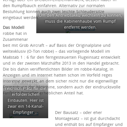
den Rumpfbauch einfahren. Alternativ zur normalen
Bestuhlung können auch zwei leichte Schleudersitze
Um den Antriebsakku wechseln zu können,
eingebaut werden.
muss die Kabinenhaube vom Rumpf
entfernt werden.
Das Modell
robbe hat in
Zusammenar
beit mit Grob Aircraft – auf Basis der Originalpläne und
weltexklusiv (O-Ton robbe) – das vorliegende Modell im
Maßstab 1 : 6 für den ferngesteuerten Flugeinsatz entwickelt
und in der zweiten Märzhälfte 2013 in den Handel gebracht.
Die bis dahin veröffentlichten Bilder im robbe-Katalog, in
Anzeigen und im Internet hatten schon im Vorfeld reges
Interesse geweckt, an dem sicher nicht nur die eigenwillige
Im Rumpf ist
Formgebung der Maschine, sondern auch der eindrucksvolle
reichlich Platz für die
Fünfblatt-Propeller erheblichen Anteil hat.
erforderlichen
Einbauten. Hier ist
zwar ein 14-Kanal-
Empfänger …
Der Bausatz – oder eher
Montagesatz – ist gut durchdacht
und enthält bis auf Empfänger und