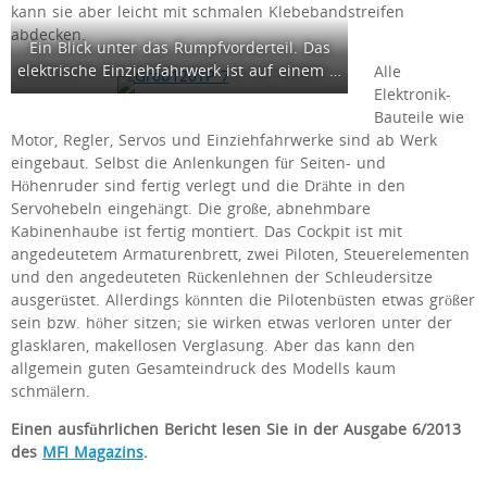
kann sie aber leicht mit schmalen Klebebandstreifen
abdecken.
Ein Blick unter das Rumpfvorderteil. Das
elektrische Einziehfahrwerk ist auf einem …
Alle
Elektronik-
Bauteile wie
Motor, Regler, Servos und Einziehfahrwerke sind ab Werk
eingebaut. Selbst die Anlenkungen für Seiten- und
Höhenruder sind fertig verlegt und die Drähte in den
Servohebeln eingehängt. Die große, abnehmbare
Kabinenhaube ist fertig montiert. Das Cockpit ist mit
angedeutetem Armaturenbrett, zwei Piloten, Steuerelementen
und den angedeuteten Rückenlehnen der Schleudersitze
ausgerüstet. Allerdings könnten die Pilotenbüsten etwas größer
sein bzw. höher sitzen; sie wirken etwas verloren unter der
glasklaren, makellosen Verglasung. Aber das kann den
allgemein guten Gesamteindruck des Modells kaum
schmälern.
Einen ausführlichen Bericht lesen Sie in der Ausgabe 6/2013
des
MFI Magazins
.