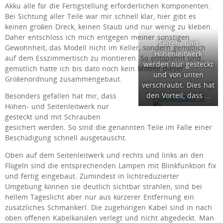
Akku alle für die Fertigstellung erforderlichen Komponenten.
Bei Sichtung aller Teile war mir schnell klar, hier gibt es
keinen großen Dreck, keinen Staub und nur wenig zu kleben.
Daher entschloss ich mich entgegen meiner sonstigen
Seiten- und
Gewohnheit, das Modell nicht im Keller, sondern gemütlich
Höhenleitwerk
auf dem Esszimmertisch zu montieren. So entspannt und
werden nur gesteckt
gemütlich hatte ich bis dato noch kein Modell dieser
und von unten
Größenordnung zusammengebaut.
verschraubt. Dies hat
den Vorteil, dass …
Besonders gefallen hat mir, dass
Höhen- und Seitenleitwerk nur
gesteckt und mit Schrauben
gesichert werden. So sind die genannten Teile im Falle einer
Beschädigung schnell ausgetauscht.
Oben auf dem Seitenleitwerk und rechts und links an den
Flügeln sind die entsprechenden Lampen mit Blinkfunktion fix
und fertig eingebaut. Zumindest in lichtreduzierter
Umgebung können sie deutlich sichtbar strahlen, sind bei
hellem Tageslicht aber nur aus kürzerer Entfernung ein
zusätzliches Schmankerl. Die zugehörigen Kabel sind in nach
oben offenen Kabelkanälen verlegt und nicht abgedeckt. Man