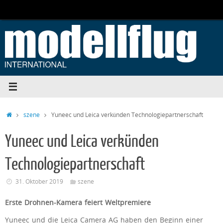
Zum
Inhalt
springen
Start
szene
Yuneec und Leica verkünden Technologiepartnerschaft
Yuneec und Leica verkünden
Technologiepartnerschaft
31. Oktober 2019
szene
Erste Drohnen-Kamera feiert Weltpremiere
Yuneec und die Leica Camera AG haben den Beginn einer