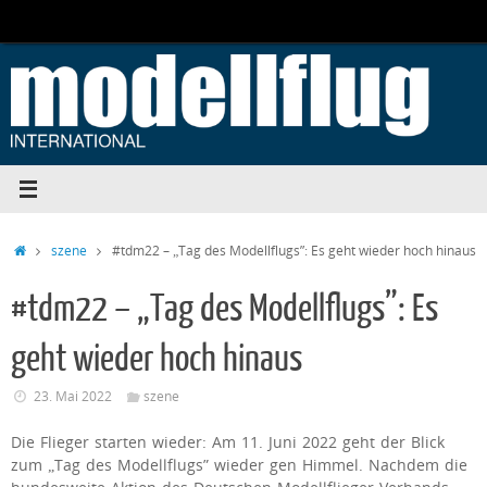
Zum
Inhalt
springen
Start
szene
#tdm22 – „Tag des Modellflugs”: Es geht wieder hoch hinaus
#tdm22 – „Tag des Modellflugs”: Es
geht wieder hoch hinaus
23. Mai 2022
szene
Die Flieger starten wieder: Am 11. Juni 2022 geht der Blick
zum „Tag des Modellflugs” wieder gen Himmel. Nachdem die