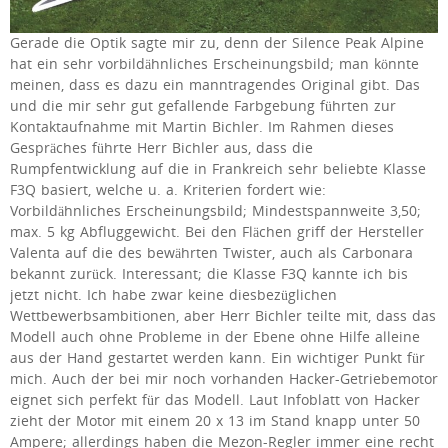
Gerade die Optik sagte mir zu, denn der Silence Peak Alpine
hat ein sehr vorbildähnliches Erscheinungsbild; man könnte
meinen, dass es dazu ein manntragendes Original gibt. Das
und die mir sehr gut gefallende Farbgebung führten zur
Kontaktaufnahme mit Martin Bichler. Im Rahmen dieses
Gespräches führte Herr Bichler aus, dass die
Rumpfentwicklung auf die in Frankreich sehr beliebte Klasse
F3Q basiert, welche u. a. Kriterien fordert wie:
Vorbildähnliches Erscheinungsbild; Mindestspannweite 3,50;
max. 5 kg Abfluggewicht. Bei den Flächen griff der Hersteller
Valenta auf die des bewährten Twister, auch als Carbonara
bekannt zurück. Interessant; die Klasse F3Q kannte ich bis
jetzt nicht. Ich habe zwar keine diesbezüglichen
Wettbewerbsambitionen, aber Herr Bichler teilte mit, dass das
Modell auch ohne Probleme in der Ebene ohne Hilfe alleine
aus der Hand gestartet werden kann. Ein wichtiger Punkt für
mich. Auch der bei mir noch vorhanden Hacker-Getriebemotor
eignet sich perfekt für das Modell. Laut Infoblatt von Hacker
zieht der Motor mit einem 20 x 13 im Stand knapp unter 50
Ampere; allerdings haben die Mezon-Regler immer eine recht