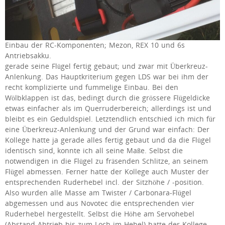
Einbau der RC-Komponenten; Mezon, REX 10 und 6s
Antriebsakku.
gerade seine Flügel fertig gebaut; und zwar mit Überkreuz-
Anlenkung. Das Hauptkriterium gegen LDS war bei ihm der
recht komplizierte und fummelige Einbau. Bei den
Wölbklappen ist das, bedingt durch die grössere Flügeldicke
etwas einfacher als im Querruderbereich; allerdings ist und
bleibt es ein Geduldspiel. Letztendlich entschied ich mich für
eine Überkreuz-Anlenkung und der Grund war einfach: Der
Kollege hatte ja gerade alles fertig gebaut und da die Flügel
identisch sind, konnte ich all seine Maße. Selbst die
notwendigen in die Flügel zu fräsenden Schlitze, an seinem
Flügel abmessen. Ferner hatte der Kollege auch Muster der
entsprechenden Ruderhebel incl. der Sitzhöhe / -position.
Also wurden alle Masse am Twister / Carbonara-Flügel
abgemessen und aus Novotec die entsprechenden vier
Ruderhebel hergestellt. Selbst die Höhe am Servohebel
(Abstand Abtrieb bis zum Loch im Hebel) hatte der Kollege.