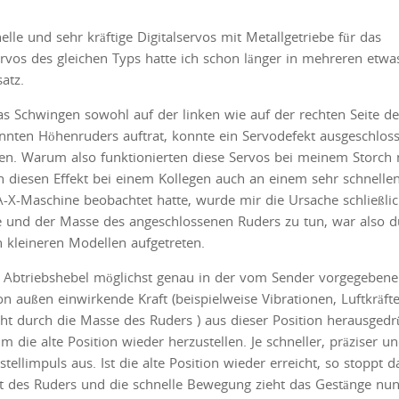
elle und sehr kräftige Digitalservos mit Metallgetriebe für das
ervos des gleichen Typs hatte ich schon länger in mehreren etwa
atz.
s Schwingen sowohl auf der linken wie auf der rechten Seite de
nnten Höhenruders auftrat, konnte ein Servodefekt ausgeschlos
n. Warum also funktionierten diese Servos bei meinem Storch 
h diesen Effekt bei einem Kollegen auch an einem sehr schnelle
-X-Maschine beobachtet hatte, wurde mir die Ursache schließli
iefe und der Masse des angeschlossenen Ruders zu tun, war also 
 kleineren Modellen aufgetreten.
n Abtriebshebel möglichst genau in der vom Sender vorgegeben
n außen einwirkende Kraft (beispielweise Vibrationen, Luftkräfte
ht durch die Masse des Ruders ) aus dieser Position herausgedr
 die alte Position wieder herzustellen. Je schneller, präziser u
kstellimpuls aus. Ist die alte Position wieder erreicht, so stoppt d
t des Ruders und die schnelle Bewegung zieht das Gestänge nu