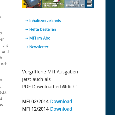
s
⇢ Inhaltsverzeichnis
⇢ Hefte bestellen
s
⇢ MFI im Abo
sen
nicht
⇢
Newsletter
n und
ch
durch
Vergriffene MFI Ausgaben
jetzt auch als
en
PDF-Download erhältlich!
,
ückt,
nd
MFI 02/2014
Download
as
MFI 12/2014
Download
n