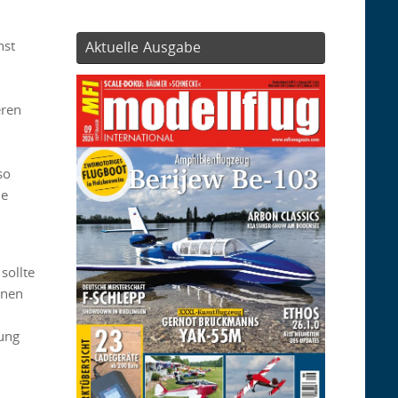
hst
Aktuelle Ausgabe
eren
so
ne
sollte
onen
kung