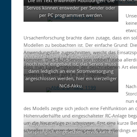
Die im Text erwähnten Abbildungen. Die
Servos können entweder per Sender oder
per PC programmiert werden.
Unse
keine
etwic
Ursachenforschung brachte dann zutage, dass ein s
Modellen zu beobachten ist. Der einfache Grund: D
Anwendungsfälle zugeschnitten; weicht das Einsatzs
Am einfachsten geht das, wenn das Servos
kommen. Die S-BUS-Servos von robbe/Futaba allerdi
noch nicht eingebaut ist; das Servos muss
dass man Eigenartigkeiten der beschriebenen Art el
dann lediglich an eine Stromversorgung
weiteren Vorteile geht es im Folgenden.
angeschlossen werden, hier ein vierzelliger
NiCd-Akku.
Nach
Storc
nun e
des Modells zeigte sich jedoch eine Fehlfunktion an
Höhenruderhälfte und eingeschalteter RC-Anlage bega
um die Neutrallage zu schwingen. Erst eine kurze Be
Aufgrund der Einstellungsparameter der
schnelles Loslassen des Knüppels führte allerdings 
ursprünglich eingesetzten Servos kamen