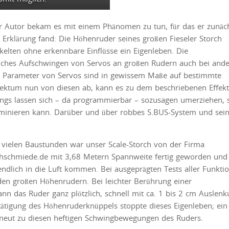
r Autor bekam es mit einem Phänomen zu tun, für das er zunäc
 Erklärung fand: Die Höhenruder seines großen Fieseler Storch
kelten ohne erkennbare Einflüsse ein Eigenleben. Die
olches Aufschwingen von Servos an großen Rudern auch bei and
ie Parameter von Servos sind in gewissem Maße
auf bestimmte
pektum nun von diesen ab, kann es zu dem beschriebenen Effekt
ngs lassen sich – da programmierbar – sozusagen umerziehen, 
eminieren kann. Darüber und über robbes S.BUS-System und sei
 vielen Baustunden war unser Scale-Storch von der Firma
hschmiede.de mit 3,68 Metern Spannweite fertig geworden und 
ndlich in die Luft kommen. Bei ausgeprägten Tests aller Funkti
 den großen Höhenrudern. Bei leichter Berührung einer
nn das Ruder ganz plötzlich, schnell mit ca. 1 bis 2 cm Auslen
tätigung des Höhenruderknüppels stoppte dieses Eigenleben; ein
erneut zu diesen heftigen Schwingbewegungen des Ruders.