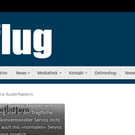
tion
News
Mediathek
Kontakt
Onlineshop
News
ra Ruderflattern
os, so reicht selbst bei der
 mit Rudern, Klappen und
rflattern
ng aller in der Tragfläche
 konventioneller Servos nicht
t auch mit »normalen« Servos
omit möglich.