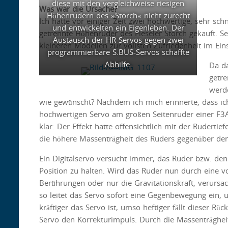
diese mit den vergleichweise riesigen
Was war die Ursache?
Höhenrudern des »Storch« nicht zurecht
Ich hatte vor einiger Zeit zwei hochwertige, sehr schn
und entwickelten ein Eigenleben. Der
getrennte Höhenruder des Fieseler Storch gekauft. S
Austausch der HR-Servos gegen zwei
kleineren Modellen zur vollsten Zufriedenheit im Eins
programmierbare S.BUS-Servos schaffte
Abhilfe.
Da da
getre
werde
wie gewünscht? Nachdem ich mich erinnerte, dass ic
hochwertigen Servo am großen Seitenruder einer F3A
klar: Der Effekt hatte offensichtlich mit der Rudert
die höhere Massenträgheit des Ruders gegenüber den
Ein Digitalservo versucht immer, das Ruder bzw. de
Position zu halten. Wird das Ruder nun durch eine vo
Berührungen oder nur die Gravitationskraft, verursac
so leitet das Servo sofort eine Gegenbewegung ein, um
kräftiger das Servo ist, umso heftiger fällt dieser Rüc
Servo den Korrekturimpuls. Durch die Massenträghei