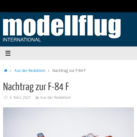
Zum
Inhalt
springen
Start
Aus der Redaktion
Nachtrag zur F-84 F
Nachtrag zur F-84 F
4. März 2021
Aus der Redaktion