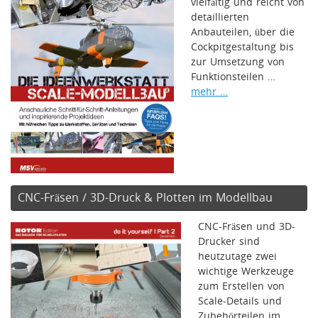
vielfältig und reicht von
detaillierten
Anbauteilen, über die
Cockpitgestaltung bis
zur Umsetzung von
Funktionsteilen …
mehr …
CNC-Fräsen / 3D-Druck & Plotten im Modellbau
CNC-Fräsen und 3D-
Drucker sind
heutzutage zwei
wichtige Werkzeuge
zum Erstellen von
Scale-Details und
Zubehörteilen im