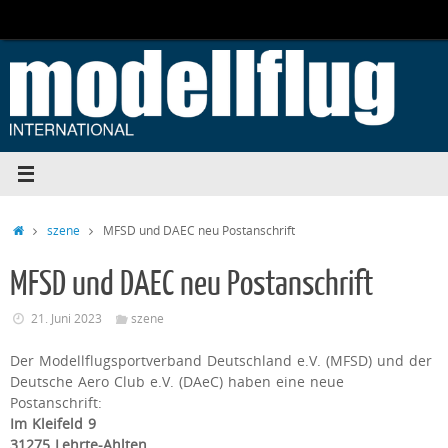
Zum
Inhalt
springen
Start
szene
MFSD und DAEC neu Postanschrift
MFSD und DAEC neu Postanschrift
21. Juni 2023
szene
Der Modellflugsportverband Deutschland e.V. (MFSD) und der
Deutsche Aero Club e.V. (DAeC) haben eine neue
Postanschrift:
Im Kleifeld 9
31275 Lehrte-Ahlten