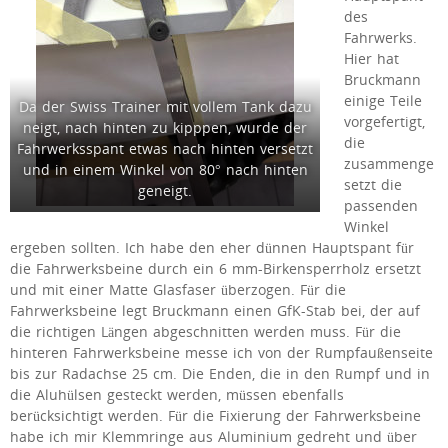
des
Fahrwerks.
Hier hat
Bruckmann
einige Teile
Da der Swiss Trainer mit vollem Tank dazu
vorgefertigt,
neigt, nach hinten zu kipppen, wurde der
die
Fahrwerksspant etwas nach hinten versetzt
zusammenge
und in einem Winkel von 80° nach hinten
setzt die
geneigt.
passenden
Winkel
ergeben sollten. Ich habe den eher dünnen Hauptspant für
die Fahrwerksbeine durch ein 6 mm-Birkensperrholz ersetzt
und mit einer Matte Glasfaser überzogen. Für die
Fahrwerksbeine legt Bruckmann einen GfK-Stab bei, der auf
die richtigen Längen abgeschnitten werden muss. Für die
hinteren Fahrwerksbeine messe ich von der Rumpfaußenseite
bis zur Radachse 25 cm. Die Enden, die in den Rumpf und in
die Aluhülsen gesteckt werden, müssen ebenfalls
berücksichtigt werden. Für die Fixierung der Fahrwerksbeine
habe ich mir Klemmringe aus Aluminium gedreht und über