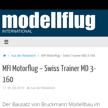
Zum
Inhalt
springen
Start
Aus der Redaktion
MFI Motorflug – Swiss Trainer MD 3-160
MFI Motorflug – Swiss Trainer MD 3-
160
26. Juli 2019
Aus der Redaktion
Der Bausatz von Bruckmann Modellbau im