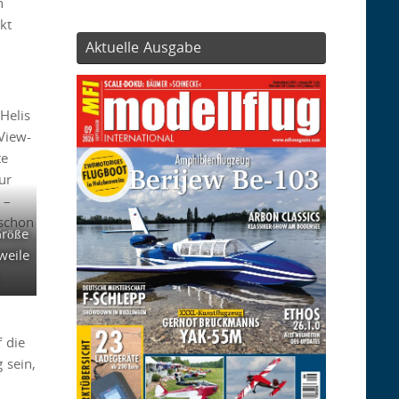
n
kt
Aktuelle Ausgabe
Helis
View-
te
ur
 –
 schon
Größe
weile
f die
g sein,