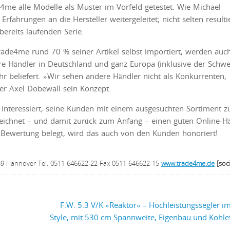
 alle Modelle als Muster im Vorfeld getestet. Wie Michael
hrungen an die Hersteller weitergeleitet; nicht selten resulti
ereits laufenden Serie.
ade4me rund 70 % seiner Artikel selbst importiert, werden auc
e Händler in Deutschland und ganz Europa (inklusive der Schwe
hr beliefert. »Wir sehen andere Händler nicht als Konkurrenten,
rer Axel Dobewall sein Konzept.
 interessiert, seine Kunden mit einem ausgesuchten Sortiment z
eichnet – und damit zurück zum Anfang – einen guten Online-H
Bewertung belegt, wird das auch von den Kunden honoriert!
539 Hannover Tel. 0511 646622-22 Fax 0511 646622-15
www.trade4me.de
[soci
F.W. 5.3 V/K »Reaktor« – Hochleistungssegler im
Style, mit 530 cm Spannweite, Eigenbau und Kohle