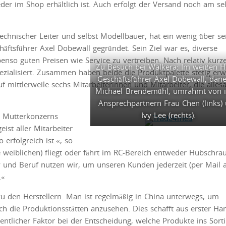
eder im Shop erhältlich ist. Auch erfolgt der Versand noch am se
chnischer Leiter und selbst Modellbauer, hat ein wenig über se
ftsführer Axel Dobewall gegründet. Sein Ziel war es, diverse
nso guten Preisen wie Service zu vertreiben. Nach relativ kurze
Zu Besuch bei Walkera: Im weißen 
zialisiert. Zusammen haben beide die Produktpalette stetig erw
Geschäftsführer Axel Dobewall, dan
mittlerweile sechs Mitarbeiterinnen und Mitarbeiter, die alles
Michael Brendemühl, umrahmt von 
Ansprechpartnern Frau Chen (links)
Ivy Lee (rechts).
s Mutterkonzerns
st aller Mitarbeiter
erfolgreich ist.«, so
 weiblichen) fliegt oder fährt im RC-Bereich entweder Hubschra
 und Beruf nutzen wir, um unseren Kunden jederzeit (per Mail 
.«
u den Herstellern. Man ist regelmäßig in China unterwegs, um
ch die Produktionsstätten anzusehen. Dies schafft aus erster Ha
sentlicher Faktor bei der Entscheidung, welche Produkte ins Sort