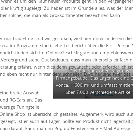
hl, wenn es um den Kauf neuer Produkte geht. In den vergangene
ler kräftig zugelegt. Zu haben ist im Grunde alles, was der Mar
 über solche, die man als Großsortimenter bezeichnen kann.
Firma Trade4me sind wir gestoßen, weil hier unter anderem die 
era im Programm sind (siehe Testbericht über die First-Person-
tlich finden sich im Online-Geschäft gute und empfehlenswer
 Vordergrund steht. Gut bedeutet, dass man einerseits einfach n
eratung erfährt, wenn dies denn gewünscht oder erforderlich ist
Das Bild ganz oben zeigt das
nd eben nicht nur hinter dem schnellen Euro her sind (wer das
Firmengebäude. Das Lager hat eine 
vonca. 1.600 m³ und umfasst mittler
über 7.000 verschiedene Artikel.
eine breite Auswahl
 und RC-Cars an. Das
ertige Tuningteile
r Online-Shop ist übersichtlich gestaltet. Augenmerk wird auch au
gezeigt, ist er auch auf Lager. Sollte ein Produkt nicht lagerhalti
t man darauf, kann man im Pop-up-Fenster seine E-Mail-Adresse