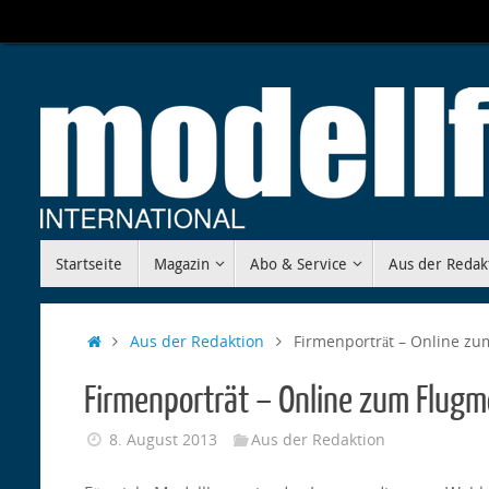
Zum
Inhalt
springen
Zum
Startseite
Magazin
Abo & Service
Aus der Redak
Inhalt
springen
Start
Aus der Redaktion
Firmenporträt – Online z
Firmenporträt – Online zum Flugm
8. August 2013
Aus der Redaktion