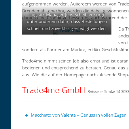
aufgenommen werden. Außerdem werden von Trade4me
Brendemühl erwähnt, werden die dabei gewonnenen Erfa
Logistik-Manager Jens Scheibler sorgt
daraus eine Produktverbesserung auch während der b
unter anderem dafür, dass Bestellungen
schnell und zuverlässig erledigt werden.
Da Tr
ander
von i
sondern als Partner am Markt«, erklärt Geschäftsfüh
Trade4me nimmt seinen Job also ernst und ist daran
bedienen und entsprechend zu beraten. Genau das z
aus. Wie die auf der Homepage nachzulesende Shop-
Trade4me GmbH
Brüsseler Straße 14 30
Macchiato von Valenta – Genuss in vollen Zügen