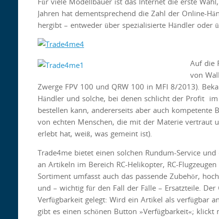
Für viele Modellbauer ist das Internet die erste Wa
Jahren hat dementsprechend die Zahl der Online-Händ
hergibt – entweder über spezialisierte Händler oder
Auf die 
von Walk
Zwerge FPV 100 und QRW 100 in MFI 8/2013). Bekann
Händler und solche, bei denen schlicht der Profit im
bestellen kann, andererseits aber auch kompetente B
von echten Menschen, die mit der Materie vertraut u
erlebt hat, weiß, was gemeint ist).
Trade4me bietet einen solchen Rundum-Service und 
an Artikeln im Bereich RC-Helikopter, RC-Flugzeugen
Sortiment umfasst auch das passende Zubehör, hochw
und – wichtig für den Fall der Fälle – Ersatzteile. De
Verfügbarkeit gelegt: Wird ein Artikel als verfügbar an
gibt es einen schönen Button »Verfügbarkeit«; klick