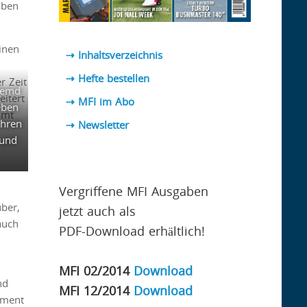
lben
inen
⇢ Inhaltsverzeichnis
⇢ Hefte bestellen
r Zeit
Hemd
eitert
⇢ MFI im Abo
eben
amt
ihren
⇢
Newsletter
 und
Vergriffene MFI Ausgaben
uber,
jetzt auch als
auch
PDF-Download erhältlich!
MFI 02/2014
Download
nd
MFI 12/2014
Download
iment