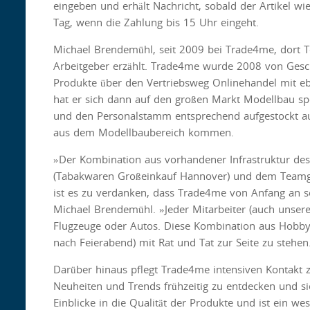
eingeben und erhält Nachricht, sobald der Artikel wi
Tag, wenn die Zahlung bis 15 Uhr eingeht.
Michael Brendemühl, seit 2009 bei Trade4me, dort Te
Arbeitgeber erzählt. Trade4me wurde 2008 von Geschä
Produkte über den Vertriebsweg Onlinehandel mit ebe
hat er sich dann auf den großen Markt Modellbau spe
und den Personalstamm entsprechend aufgestockt auf 
aus dem Modellbaubereich kommen.
»Der Kombination aus vorhandener Infrastruktur de
(Tabakwaren Großeinkauf Hannover) und dem Teamgei
ist es zu verdanken, dass Trade4me von Anfang an so 
Michael Brendemühl. »Jeder Mitarbeiter (auch unsere
Flugzeuge oder Autos. Diese Kombination aus Hobby
nach Feierabend) mit Rat und Tat zur Seite zu stehen
Darüber hinaus pflegt Trade4me intensiven Kontakt z
Neuheiten und Trends frühzeitig zu entdecken und si
Einblicke in die Qualität der Produkte und ist ein we