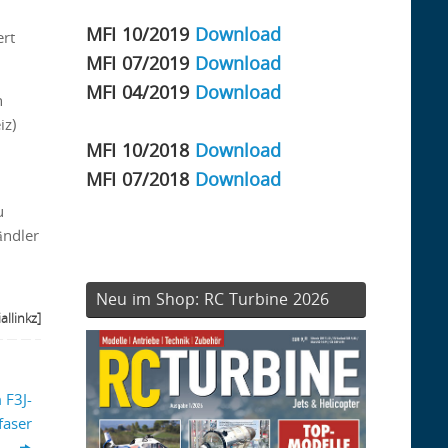
MFI 10/2019
Download
ert
MFI 07/2019
Download
MFI 04/2019
Download
h
iz)
MFI 10/2018
Download
MFI 07/2018
Download
u
ändler
Neu im Shop: RC Turbine 2026
allinkz]
 F3J-
faser