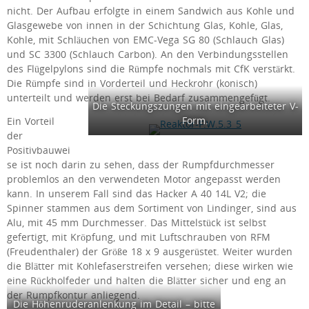
nicht. Der Aufbau erfolgte in einem Sandwich aus Kohle und
Glasgewebe von innen in der Schichtung Glas, Kohle, Glas,
Kohle, mit Schläuchen von EMC-Vega SG 80 (Schlauch Glas)
und SC 3300 (Schlauch Carbon). An den Verbindungsstellen
des Flügelpylons sind die Rümpfe nochmals mit CfK verstärkt.
Die Rümpfe sind in Vorderteil und Heckrohr (konisch)
unterteilt und werden erst bei Bedarf zusammengefügt.
Die Steckungszungen mit eingearbeiteter V-
Form.
Ein Vorteil
der
Positivbauwei
se ist noch darin zu sehen, dass der Rumpfdurchmesser
problemlos an den verwendeten Motor angepasst werden
kann. In unserem Fall sind das Hacker A 40 14L V2; die
Spinner stammen aus dem Sortiment von Lindinger, sind aus
Alu, mit 45 mm Durchmesser. Das Mittelstück ist selbst
gefertigt, mit Kröpfung, und mit Luftschrauben von RFM
(Freudenthaler) der Größe 18 x 9 ausgerüstet. Weiter wurden
die Blätter mit Kohlefaserstreifen versehen; diese wirken wie
eine Rückholfeder und halten die Blätter sicher und eng an
der Rumpfkontur anliegend.
Die Höhenruderanlenkung im Detail – bitte