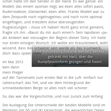
schon hatte ich den Sender in der Hand. Es war genial: ein
Modell, das einem spontan liegt, wo eben alles sofort passt,
Ruderreaktion, Gleitwinkel, eben alles. Franks Modell war zu
dem Zeitpunkt noch nigelnagelneu und noch nicht optimal
eingeflogen, und trotzdem diese überzeugenden
Flugleistungen – muss ich haben! Nicht ganz ernst gemeint,
fragte ich ihn: »Baust du mir auch einen?« Sein lapidares »Ja«
als Antwort war sozusagen der Beginn dieser Story. Ich hatte
nur einen einzigen Wunsch: Ich wollte ein Kreuzleitwerk, wohl
wissend, dass das schwerer sein würde als das V-Leitwerk,
Die Kohlefaserschläuche werden, bereits
doch dazu später mehr.
getränkt mit Harz, über die
Rumpfpositivform gezogen und fixiert.
Im Mai 2012
kam dann
mein Flieger
auf der Tannenalm zum ersten Mal in die Luft: einfach nur
rattenscharf, das Teil, und vor dem Hintergrund der
schneebedeckten Berge ist alles noch viel schöner.
So, das war die Vorgeschichte, und nun zurück zum Anfang.
Die Auslegung Die Unterschiede der beiden Modelle sind im
Weiteren mit (V) und (K) bezeichnet; die wesentlichen Daten: