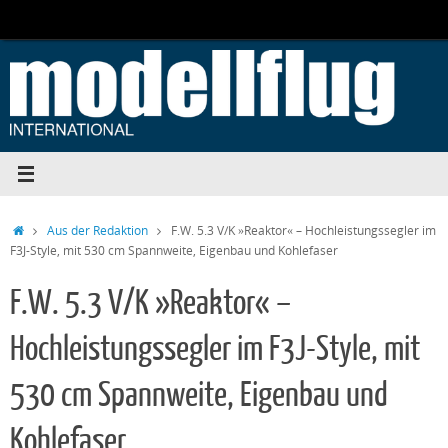
Zum
Inhalt
springen
Start
Aus der Redaktion
F.W. 5.3 V/K »Reaktor« – Hochleistungssegler im
F3J-Style, mit 530 cm Spannweite, Eigenbau und Kohlefaser
F.W. 5.3 V/K »Reaktor« –
Hochleistungssegler im F3J-Style, mit
530 cm Spannweite, Eigenbau und
Kohlefaser