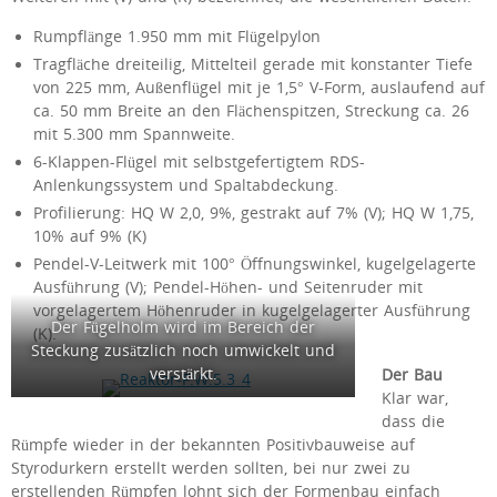
Rumpflänge 1.950 mm mit Flügelpylon
Tragfläche dreiteilig, Mittelteil gerade mit konstanter Tiefe
von 225 mm, Außenflügel mit je 1,5° V-Form, auslaufend auf
ca. 50 mm Breite an den Flächenspitzen, Streckung ca. 26
mit 5.300 mm Spannweite.
6-Klappen-Flügel mit selbstgefertigtem RDS-
Anlenkungssystem und Spaltabdeckung.
Profilierung: HQ W 2,0, 9%, gestrakt auf 7% (V); HQ W 1,75,
10% auf 9% (K)
Pendel-V-Leitwerk mit 100° Öffnungswinkel, kugelgelagerte
Ausführung (V); Pendel-Höhen- und Seitenruder mit
vorgelagertem Höhenruder in kugelgelagerter Ausführung
Der Fügelholm wird im Bereich der
(K).
Steckung zusätzlich noch umwickelt und
verstärkt.
Der Bau
Klar war,
dass die
Rümpfe wieder in der bekannten Positivbauweise auf
Styrodurkern erstellt werden sollten, bei nur zwei zu
erstellenden Rümpfen lohnt sich der Formenbau einfach