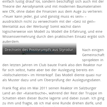
einfach lustig drauf los, sondern beschäftigt sich auch mit der
Theorie der Aerodynamik und mit modernen Baumaterialien
wie CfK, ohne dabei die Finanzen aus dem Auge zu verlieren:
»Teuer kann jeder, gut und günstig muss es sein« –
ausdrücklich nicht zu verwechseln mit der »Geiz ist geil«-
Mentalität aus der Werbung! Somit wächst dann
logischerweise von Modell zu Modell die Erfahrung, und eine
Wissensvermehrung durch den praktischen Einsatz ergibt sich
außerdem.
Drechseln des Positivrumpfs aus Styrodur.
Nach einigen
Gemeinschaft
sprojekten in
den letzten Jahren im Club baute Frank also den Reaktor nur
für sich selbst, hatte aber bei der Auslegung bereits ein
»Vollschalentier« im Hinterkopf. Das Modell diente quasi nur
als Muster dazu und um Überprüfung der Auslegungsdaten.
Frank flog also im Mai 2011 seinen Reaktor im Salzburger
Land an der »Kaiserbuche«, während der Rest der Truppe im
Schatten eben dieser Buche lagerte und dabei zusah. Ich ging
zu ihm und fragte, ob ich mal eine Runde drehen dürfe, und