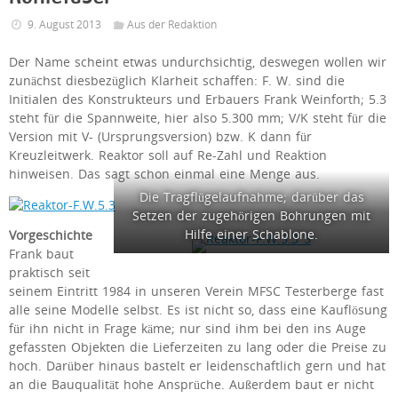
9. August 2013
Aus der Redaktion
Der Name scheint etwas undurchsichtig, deswegen wollen wir
zunächst diesbezüglich Klarheit schaffen: F. W. sind die
Initialen des Konstrukteurs und Erbauers Frank Weinforth; 5.3
steht für die Spannweite, hier also 5.300 mm; V/K steht für die
Version mit V- (Ursprungsversion) bzw. K dann für
Kreuzleitwerk. Reaktor soll auf Re-Zahl und Reaktion
hinweisen. Das sagt schon einmal eine Menge aus.
Die Tragflügelaufnahme; darüber das
Setzen der zugehörigen Bohrungen mit
Hilfe einer Schablone.
Vorgeschichte
Frank baut
praktisch seit
seinem Eintritt 1984 in unseren Verein MFSC Testerberge fast
alle seine Modelle selbst. Es ist nicht so, dass eine Kauflösung
für ihn nicht in Frage käme; nur sind ihm bei den ins Auge
gefassten Objekten die Lieferzeiten zu lang oder die Preise zu
hoch. Darüber hinaus bastelt er leidenschaftlich gern und hat
an die Bauqualität hohe Ansprüche. Außerdem baut er nicht