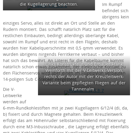
die Kugellagerung beachten.
Im Rumpf
befindet sich
übrigens kein
einziges Servo, alles ist direkt an Ort und Stelle an den
Rudern montiert. Das schafft natürlich Platz satt für die
restlichen Einbauten, bedingt allerdings überlange Kabel,
sowohl im Rumpf und erst recht in den Flügeln; deshalb
wurden hier Kabelquerschnitte mit 0,5 qmm verwendet. Es
wurden übrigens nirgends Ferritkerne verbaut – und bisher
hat sich das bewährt. An Löterei für die Kabelbäume kommt
Links Konstrukteur und Erbauer Frank
natürlich schon etwas zusammen; der elektrische Kontakt zu
Weinforth mit der V-Leitwerks-Version,
den Flächenservos wird über einen im Flügelpylon verbauten
rechts der Autor mit der Kreuzleitwerk-
14-poligen Sub C-Stecker hergestellt.
Variante beim gepflegten Fliegen auf der
Tannenalm .
Die V-
Leitwerke
werden auf
6-mm-Rundkohlestiften mit je zwei Kugellagern 6/12/4 (di, da,
b) fixiert und durch Magnete gehalten. Beim Kreuzleitwerk
erfolgt das am Höhenruder selbstanschließend mit Fixierung
durch eine M3-Inbusschraube , die Lagerung erfolgt ebenfalls