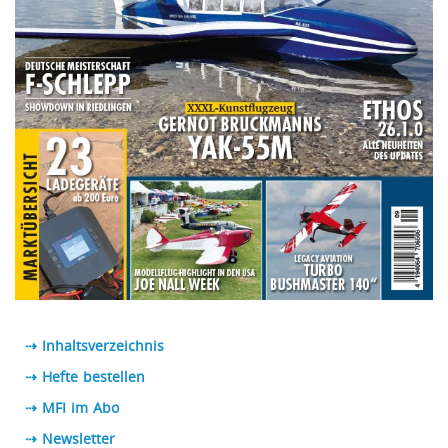
⇢ Inhaltsverzeichnis
⇢ Hefte bestellen
⇢ MFI im Abo
⇢
Newsletter