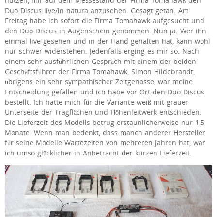
nutzen, mir auf dem Messestand der Firma Tomahawk den
Duo Discus live/in natura anzusehen. Gesagt getan. Am
Freitag habe ich sofort die Firma Tomahawk aufgesucht und
den Duo Discus in Augenschein genommen. Nun ja. Wer ihn
einmal live gesehen und in der Hand gehalten hat, kann wohl
nur schwer widerstehen. Jedenfalls erging es mir so. Nach
einem sehr ausführlichen Gespräch mit einem der beiden
Geschäftsführer der Firma Tomahawk, Simon Hildebrandt,
übrigens ein sehr sympathischer Zeitgenosse, war meine
Entscheidung gefallen und ich habe vor Ort den Duo Discus
bestellt. Ich hatte mich für die Variante weiß mit grauer
Unterseite der Tragflächen und Höhenleitwerk entschieden.
Die Lieferzeit des Modells betrug erstaunlicherweise nur 1,5
Monate. Wenn man bedenkt, dass manch anderer Hersteller
für seine Modelle Wartezeiten von mehreren Jahren hat, war
ich umso glücklicher in Anbetracht der kurzen Lieferzeit.