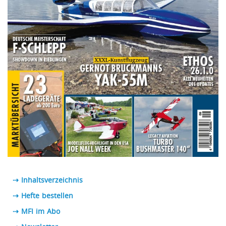
⇢ Inhaltsverzeichnis
⇢ Hefte bestellen
⇢ MFI im Abo