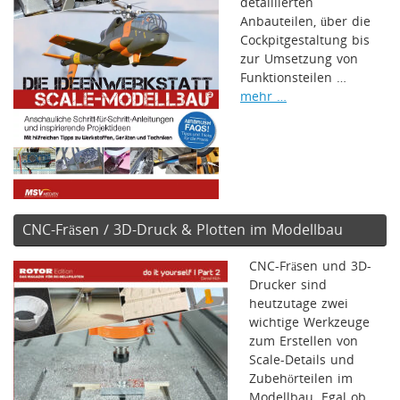
detaillierten
Anbauteilen, über die
Cockpitgestaltung bis
zur Umsetzung von
Funktionsteilen …
mehr …
CNC-Fräsen / 3D-Druck & Plotten im Modellbau
CNC-Fräsen und 3D-
Drucker sind
heutzutage zwei
wichtige Werkzeuge
zum Erstellen von
Scale-Details und
Zubehörteilen im
Modellbau. Egal ob