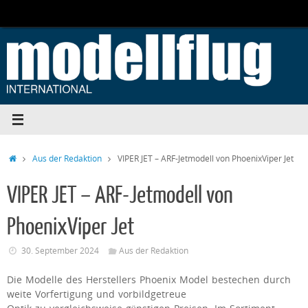
Zum
Inhalt
springen
Start
Aus der Redaktion
VIPER JET – ARF-Jetmodell von PhoenixViper Jet
VIPER JET – ARF-Jetmodell von
PhoenixViper Jet
30. September 2024
Aus der Redaktion
Die Modelle des Herstellers Phoenix Model bestechen durch
weite Vorfertigung und vorbildgetreue