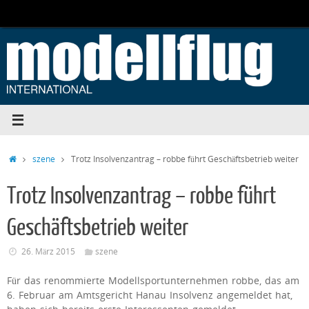
Zum
Inhalt
springen
Start
szene
Trotz Insolvenzantrag – robbe führt Geschäftsbetrieb weiter
Trotz Insolvenzantrag – robbe führt
Geschäftsbetrieb weiter
26. März 2015
szene
Für das renommierte Modellsportunternehmen robbe, das am
6. Februar am Amtsgericht Hanau Insolvenz angemeldet hat,