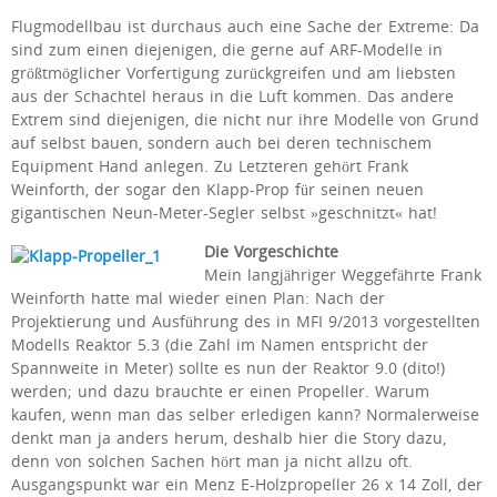
Flugmodellbau ist durchaus auch eine Sache der Extreme: Da
sind zum einen diejenigen, die gerne auf ARF-Modelle in
größtmöglicher Vorfertigung zurückgreifen und am liebsten
aus der Schachtel heraus in die Luft kommen. Das andere
Extrem sind diejenigen, die nicht nur ihre Modelle von Grund
auf selbst bauen, sondern auch bei deren technischem
Equipment Hand anlegen. Zu Letzteren gehört Frank
Weinforth, der sogar den Klapp-Prop für seinen neuen
gigantischen Neun-Meter-Segler selbst »geschnitzt« hat!
Die Vorgeschichte
Mein langjähriger Weggefährte Frank
Weinforth hatte mal wieder einen Plan: Nach der
Projektierung und Ausführung des in MFI 9/2013 vorgestellten
Modells Reaktor 5.3 (die Zahl im Namen entspricht der
Spannweite in Meter) sollte es nun der Reaktor 9.0 (dito!)
werden; und dazu brauchte er einen Propeller. Warum
kaufen, wenn man das selber erledigen kann? Normalerweise
denkt man ja anders herum, deshalb hier die Story dazu,
denn von solchen Sachen hört man ja nicht allzu oft.
Ausgangspunkt war ein Menz E-Holzpropeller 26 x 14 Zoll, der