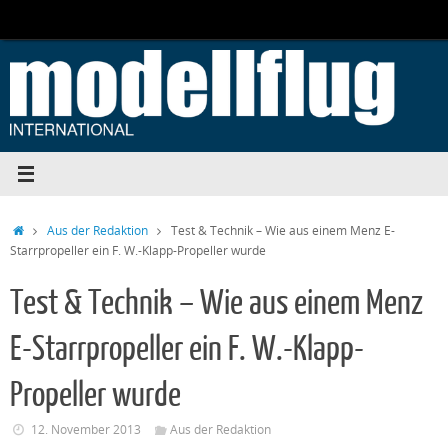
Zum
Inhalt
springen
Start
Aus der Redaktion
Test & Technik – Wie aus einem Menz E-
Starrpropeller ein F. W.-Klapp-Propeller wurde
Test & Technik – Wie aus einem Menz
E-Starrpropeller ein F. W.-Klapp-
Propeller wurde
12. November 2013
Aus der Redaktion