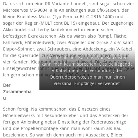
Da es sich um eine RR-Variante handelt, sind sogar schon vier
Microservos MS-9004, alle Anlenkungen aus CfK-Stäben, der
kleine Brushless-Motor (Typ Permax BL-O 2316-1400) und
sogar der Regler (MULTIcont BL 15) eingebaut. Der zugehörige
Akku findet sich fertig konfektioniert in einem sicher
befestigten Extrakästchen. Als da wären also Rumpf, Fläche,
Fahrwerk, Höhenleitwerk, zwei Propeller der Größe 7 x 6“ samt
Elapor-Spinner, zwei Schrauben, eine Abdeckung, ein V-Kabel
für die Querruder zur Verwendung von Empfängern mit nur
Der Inhalt des Kartons. Von Baukasten
vier Kanälen, Klettband, ein Inbusschlüssel. Die Angabe von
kann man kaum sprechen. Das beiliegende
Einzelgewichten lohnt hier nicht, aber das Abfluggewicht gebe
V-Kabel dient zur Verbindung der
ich gern schon mal vorab an: 326 Gramm.
Querruderservos, so man nur einen
Vierkanal-Empfänger verwendet.
Der
Zusammenba
u
Schon fertig! Na kommt schon, das Einsetzen eines
Höhenleitwerks mit Sekundenkleber und das Anstecken der
fertigen Anlenkung nebst Einstellung der Ruderausschläge
und die Propellermontage kann man wohl kaum als Bau
bezeichnen. So war ich denn auch mit Auspacken, Bilder