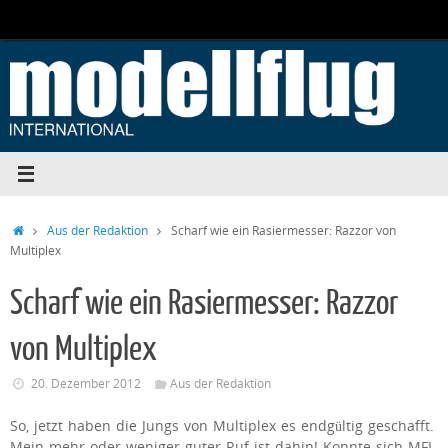
Zum
Inhalt
springen
Start
Aus der Redaktion
Scharf wie ein Rasiermesser: Razzor von
Multiplex
Scharf wie ein Rasiermesser: Razzor
von Multiplex
20. Dezember 2012
Aus der Redaktion
So, jetzt haben die Jungs von Multiplex es endgültig geschafft.
Mein mehr oder weniger guter Ruf ist dahin! Konnte sich MFI-