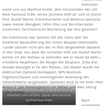
mmission«
setzte sich aus Manfred Kistler, dem Vorsitzenden des LSV
Ried, Raimund Erdle, seines Zeichens ASW-28- und UL-Storch-
Pilot, Rudolf Martin, Frästeilhersteller und Bellanca-Spezialist,
sowie meiner Wenigkeit, Fafnir-Pilot und Berichterstatter
zusammen; fachmännische Beurteilung war also garantiert.
Die Kommission war spontan voll des Lobes über die
exzellente Bauausführung des reinen Bauplan-Holzmodells.
»Leider passten nicht alle der im Plan dargestellten Bauteile
in den Strak. Nur dank der schnellen Hilfe von Rudolf Martin
konnte ich den Rohbau so vollenden, wie er heute da steht.«
schilderte Hauptmann die Mängel des Bauplans. Zirka drei
Monate benötigte er für den Rohbau. Das Modell wurde mit
elektrischen Dymond-Störklappen, MPX-Multilock-
Flügelanschlüssen und innenliegender Anlenkung des
Höhenleitwerks ausgestattet. Gesteuert wird es mit einer Hitec
Aurora 9. Das Rohbaugewicht mit Ballast und Akku betrug
Das Pendel-Höhenleitwerk wird vorsichtig
4.800 Gramm.
montiert und erfährt dabei allerhöchste
Aufmerksamkeit!
Nach
ausgiebiger