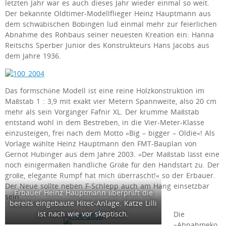
letzten Jahr war es auch dieses Jahr wieder einmal so weit.
Der bekannte Oldtimer-Modellflieger Heinz Hauptmann aus
dem schwäbischen Bobingen lud einmal mehr zur feierlichen
Abnahme des Rohbaus seiner neuesten Kreation ein: Hanna
Reitschs Sperber Junior des Konstrukteurs Hans Jacobs aus
dem Jahre 1936.
Das formschöne Modell ist eine reine Holzkonstruktion im
Maßstab 1 : 3,9 mit exakt vier Metern Spannweite, also 20 cm
mehr als sein Vorgänger Fafnir XL. Der krumme Maßstab
entstand wohl in dem Bestreben, in die Vier-Meter-Klasse
einzusteigen, frei nach dem Motto »Big – bigger – Oldie«! Als
Vorlage wählte Heinz Hauptmann den FMT-Bauplan von
Gernot Hubinger aus dem Jahre 2003. »Der Maßstab lässt eine
noch einigermaßen handliche Größe für den Handstart zu. Der
große, elegante Rumpf hat mich überrascht!« so der Erbauer.
Der Neue sollte neben F-Schlepp auch am Hang einsetzbar
Erbauer Heinz Hauptmann überprüft die
sein.
bereits eingebaute Hitec-Anlage. Katze Lilli
ist nach wie vor skeptisch.
Die
»Abnahmeko