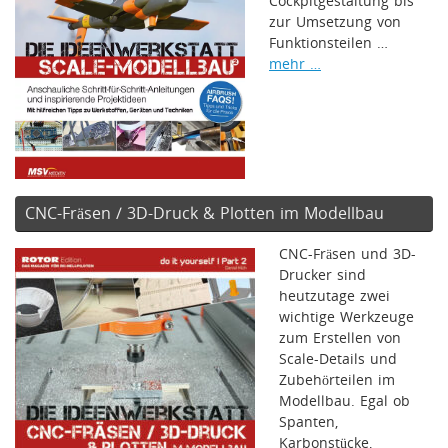
Cockpitgestaltung bis
zur Umsetzung von
Funktionsteilen …
mehr …
CNC-Fräsen / 3D-Druck & Plotten im Modellbau
CNC-Fräsen und 3D-
Drucker sind
heutzutage zwei
wichtige Werkzeuge
zum Erstellen von
Scale-Details und
Zubehörteilen im
Modellbau. Egal ob
Spanten,
Karbonstücke,