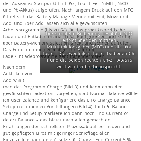
der Ausgangs-Startpunkt für LiPo-, LiIo-, LiFe-, NiMH-, NiCD-
und Pb-Akkus) aufgerufen. Nach langem Druck auf den MFG
öffnet sich das Battery Manage Menue mit Edit, Move und
Add, und über Add lassen sich alle gewünschten
Arbeitsprogramme (bis zu 64) für das produktspezifische
Die komplette Bedienung des 4010 DUO
Laden und Entladen meiner LiPos konfigurieren und künftig
erfolgt über den mittigen
über Battery-Memory Selection direkt und schnell aufrufen.
Multifunktionsgeber (MFG) und die fünf
Das Einrichten meiner maßgeschneiderten
Taster. Die zwei linken Taster bedienen Ch-
Lade-/Entladeprogramme geht folgendermaßen:
1 und die beiden rechten Ch-2, TAB/SYS
wird von beiden beansprucht.
Nach dem
Anklicken von
Add wählt
man das Programm Charge (Bild 3) und kann dann den
gewünschten Ladestrom vorgeben; statt Normal Balance wähle
ich User Balance und konfiguriere das LiPo Charge Balance
Setup nach meinen Vorstellungen (Bild 4). Im LiPo Balance
Charge End Setup markiere ich dann noch End Current or
detect Balance – das bietet nach allen gemachten
Erfahrungen den schnellsten Prozessablauf bei neuen und
gut gepflegten LiPos mit geringer Schieflage aller
Einzelzellenspannungen), setze für Charge End Current 5 %