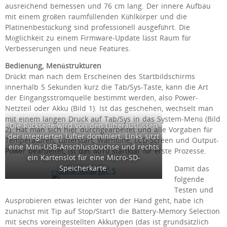
ausreichend bemessen und 76 cm lang. Der innere Aufbau
mit einem großen raumfüllenden Kühlkörper und die
Platinenbestückung sind professionell ausgeführt. Die
Möglichkeit zu einem Firmware-Update lässt Raum für
Verbesserungen und neue Features.
Bedienung, Menüstrukturen
Drückt man nach dem Erscheinen des Startbildschirms
innerhalb 5 Sekunden kurz die Tab/Sys-Taste, kann die Art
der Eingangsstromquelle bestimmt werden, also Power-
Netzteil oder Akku (Bild 1). Ist das geschehen, wechselt man
mit einem langen Druck auf Tab/Sys in das System-Menü (Bild
Die Rückseite wird von den Lüfterauslässen
2). Hat man sich hier durchgearbeitet und alle Vorgaben für
der integrierten Lüfter dominiert. Links sitzt
Temperaturen, Lüfterstart, Warntöne, LCD-Screen und Output-
eine Mini-USB-Anschlussbuchse und rechts
Power bearbeitet, ist das 4010 startklar für erste Prozesse.
ein Kartenslot für eine Micro-SD-
Speicherkarte.
Damit das
folgende
Testen und
Ausprobieren etwas leichter von der Hand geht, habe ich
zunächst mit Tip auf Stop/Start1 die Battery-Memory Selection
mit sechs voreingestellten Akkutypen (das ist grundsätzlich