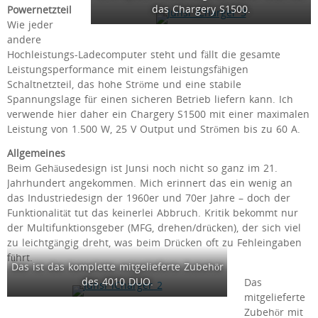
das Chargery S1500.
Powernetzteil
Wie jeder
andere
Hochleistungs-Ladecomputer steht und fällt die gesamte
Leistungsperformance mit einem leistungsfähigen
Schaltnetzteil, das hohe Ströme und eine stabile
Spannungslage für einen sicheren Betrieb liefern kann. Ich
verwende hier daher ein Chargery S1500 mit einer maximalen
Leistung von 1.500 W, 25 V Output und Strömen bis zu 60 A.
Allgemeines
Beim Gehäusedesign ist Junsi noch nicht so ganz im 21.
Jahrhundert angekommen. Mich erinnert das ein wenig an
das Industriedesign der 1960er und 70er Jahre – doch der
Funktionalität tut das keinerlei Abbruch. Kritik bekommt nur
der Multifunktionsgeber (MFG, drehen/drücken), der sich viel
zu leichtgängig dreht, was beim Drücken oft zu Fehleingaben
führt.
Das ist das komplette mitgelieferte Zubehör
des 4010 DUO.
Das
mitgelieferte
Zubehör mit