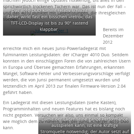
machten jedoch einige Updates notwendig, bis alles in den
sprichwörtlich trockenen Tüchern war. Das ist nun der Fall –
Das 4010 DUO kommt relativ schlicht
und das 4010 punktet mit Ladeleistungen, die ihresgleichen
daher, wirkt fast ein bisschen »retro«; das
suchen!
TFT-LCD-Display ist bis zu 90° rastend
klappbar.
Bereits im
Dezember
2012
erreichte mich ein neues Junsi-Powerladegerät mit
fulminanten Leistungsdaten: der iCharger 4010 Duo. Seitdem
konnten in den einschlägigen Foren die von zahlreichen Usern
in Europa und Übersee gemachten Erfahrungen, erkannten
Mängel, Software-Fehler und Verbesserungsvorschläge verfolgt
werden, die von Junsi permanent umgesetzt wurden und
letztendlich im April 2013 zur finalen Firmware-Version 2.04
geführt haben.
Ein Ladegerät mit diesen Leistungsdaten (siehe Kasten),
Programminhalten und neuen Features hat es bislang noch
nicht gegeben. Versuchen wir also, uns einmal so kompakt
Damit der Lader seine ganze Performance
wie möglich dem zu nähern, was der Junsi iCharger 4010 Duo
ausspielen kann, ist eine kräftige
kann.
Stromquelle notwendig; der Autor setzt auf