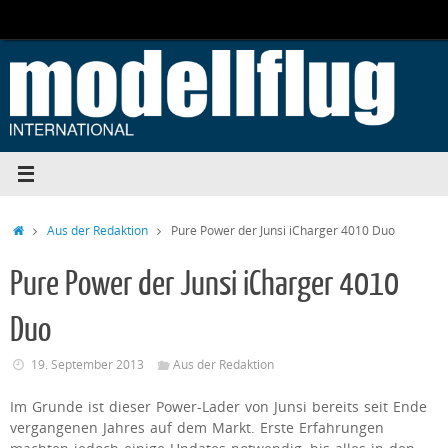
Zum
Inhalt
springen
Start
Aus der Redaktion
Pure Power der Junsi iCharger 4010 Duo
Pure Power der Junsi iCharger 4010
Duo
19. September 2013
Aus der Redaktion
Im Grunde ist dieser Power-Lader von Junsi bereits seit Ende
vergangenen Jahres auf dem Markt. Erste Erfahrungen