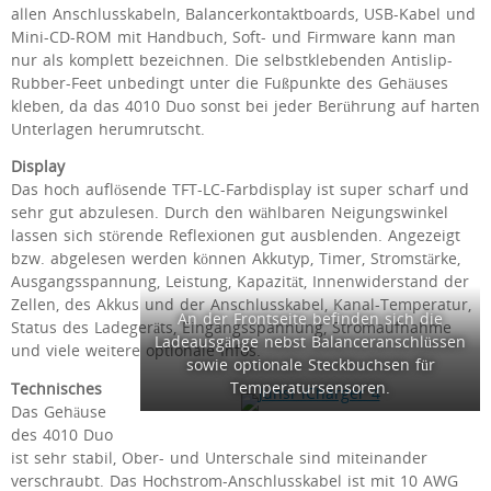
allen Anschlusskabeln, Balancerkontaktboards, USB-Kabel und
Mini-CD-ROM mit Handbuch, Soft- und Firmware kann man
nur als komplett bezeichnen. Die selbstklebenden Antislip-
Rubber-Feet unbedingt unter die Fußpunkte des Gehäuses
kleben, da das 4010 Duo sonst bei jeder Berührung auf harten
Unterlagen herumrutscht.
Display
Das hoch auflösende TFT-LC-Farbdisplay ist super scharf und
sehr gut abzulesen. Durch den wählbaren Neigungswinkel
lassen sich störende Reflexionen gut ausblenden. Angezeigt
bzw. abgelesen werden können Akkutyp, Timer, Stromstärke,
Ausgangsspannung, Leistung, Kapazität, Innenwiderstand der
Zellen, des Akkus und der Anschlusskabel, Kanal-Temperatur,
An der Frontseite befinden sich die
Status des Ladegeräts, Eingangsspannung, Stromaufnahme
Ladeausgänge nebst Balanceranschlüssen
und viele weitere optionale Infos.
sowie optionale Steckbuchsen für
Temperatursensoren.
Technisches
Das Gehäuse
des 4010 Duo
ist sehr stabil, Ober- und Unterschale sind miteinander
verschraubt. Das Hochstrom-Anschlusskabel ist mit 10 AWG