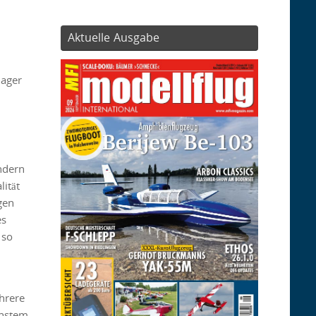
Aktuelle Ausgabe
nager
ndern
ität
gen
es
 so
hrere
instem