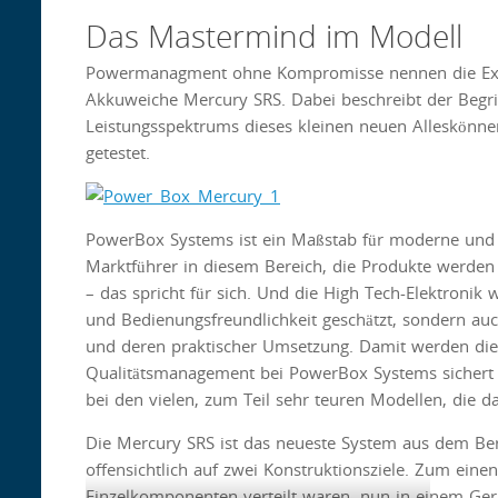
Das Mastermind im Modell
Powermanagment ohne Kompromisse nennen die Expe
Akkuweiche Mercury SRS. Dabei beschreibt der Begri
Leistungsspektrums dieses kleinen neuen Alleskön
getestet.
PowerBox Systems ist ein Maßstab für moderne und 
Marktführer in diesem Bereich, die Produkte werden
– das spricht für sich. Und die High Tech-Elektronik
und Bedienungsfreundlichkeit geschätzt, sondern au
und deren praktischer Umsetzung. Damit werden die P
Qualitätsmanagement bei PowerBox Systems sichert e
bei den vielen, zum Teil sehr teuren Modellen, die d
Die Mercury SRS ist das neueste System aus dem B
offensichtlich auf zwei Konstruktionsziele. Zum ein
Einzelkomponenten verteilt waren, nun in einem Ger