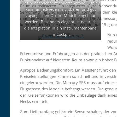
Das nur Streichholzschachtel-große Display
Raum zu realisieren. Ein integrierter iGyro, Verwen
kann an jedwedem sichtbaren und gut
Servomatching und einiges mehr konnten in dem klei
zugänglichen Ort im Modell eingebaut
man die Mercury somit auch nennen. Die Abmessunge
werden. Besonders elegant ist natürlich
kommen der Sensorschalter mit gerade mal 15 g und e
die Integration in ein Instrumentenpanel
im Cockpit.
Nun i
redu
Wund
Erkenntnisse und Erfahrungen aus der praktischen An
Funktionalität auf kleinstem Raum sowie ein hoher 
Apropos Bedienungskomfort: Ein Assistent führt d
Kreiseleinstellungen können so schnell und in verst
eingelernt werden. Die Mercury SRS muss auf einer 
Flugachsen des Modells befestigt werden. Die genaue 
der Kreiselfunktionen wird die Einbaulage dank ein
Hecks ermittelt.
Zum Lieferumfang gehört ein Sensorschalter, der vo