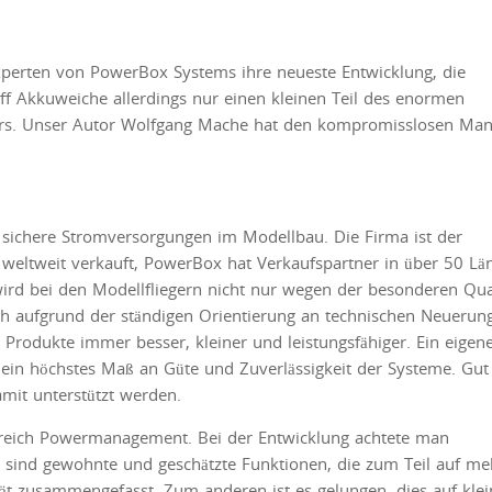
rten von PowerBox Systems ihre neueste Entwicklung, die
ff Akkuweiche allerdings nur einen kleinen Teil des enormen
ners. Unser Autor Wolfgang Mache hat den kompromisslosen Ma
sichere Stromversorgungen im Modellbau. Die Firma ist der
 weltweit verkauft, PowerBox hat Verkaufspartner in über 50 Lä
 wird bei den Modellfliegern nicht nur wegen der besonderen Qual
ch aufgrund der ständigen Orientierung an technischen Neuerun
rodukte immer besser, kleiner und leistungsfähiger. Ein eigen
in höchstes Maß an Güte und Zuverlässigkeit der Systeme. Gut
amit unterstützt werden.
ereich Powermanagement. Bei der Entwicklung achtete man
en sind gewohnte und geschätzte Funktionen, die zum Teil auf me
ät zusammengefasst. Zum anderen ist es gelungen, dies auf kle