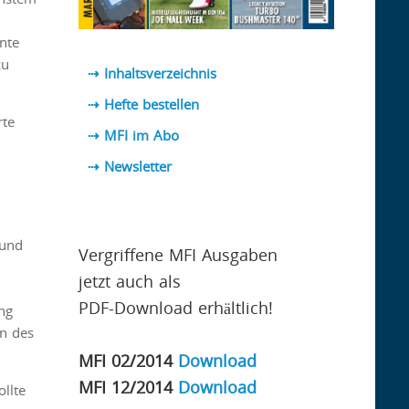
nte
zu
⇢ Inhaltsverzeichnis
⇢ Hefte bestellen
rte
⇢ MFI im Abo
⇢
Newsletter
 und
Vergriffene MFI Ausgaben
jetzt auch als
PDF-Download erhältlich!
ng
en des
MFI 02/2014
Download
MFI 12/2014
Download
llte