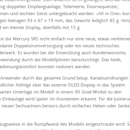
dung doppelter Empfangsanlage, Telemetrie, Doorsequenzer,
nen und leichten Gerät untergebracht werden. »All in One« kön
n betragen 93 x 67 x 19 mm, das Gewicht lediglich 85 g. Hin
in kleines Display, ebenfalls mit 15 g.
st die Mercury SRS nicht einfach nur eine neue, etwas verkleine
ndante Doppelstromversorgung oder ein neues technisches
erwerk. Es wurden bei der Entwicklung auch Kundenwünsche,
wendung durch die Modellpiloten berücksichtigt. Das heißt,
Bedienungskomfort konnten realisiert werden.
en Anwender durch das gesamte Grund-Setup. Kanalzuordnungen
ändlicher Abfolge über das externe OLED-Display in das System
harten Unterlage im Modell in einem 90 Grad-Winkel zu den
Einbaulage wird später im Assistenten erkannt. Für die Justieru
es neuen Sechsachsen-Sensors durch einfaches Heben oder Senk
rzugsweise in die Rumpfwand des Modells eingeschraubt wird. So