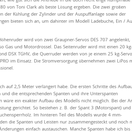
80 von Toni Clark als beste Lösung ergeben. Die zwei großen
en der Kühlung der Zylinder und der Auspuffanlage sowie der
ungen bieten sich an, um dahinter im Modell Ladebuche, Ein / Au
Höhenruder wird von zwei Graupner-Servos DES 707 angelenkt,
so Gas und Motordrossel. Das Seitenruder wird mit einen 20 kg
nd DSX TGHV, die Querruder werden von je einem 25 kg-Servo
 PRO im Einsatz. Die Stromversorgung übernehmen zwei LiPos m
sionel.
ich auf 2,5 Meter verlängert habe. Die ersten Schritte des Aufba
n und die entsprechenden Spanten und ihre Unterspanten
en wäre ein exakter Aufbau des Modells nicht möglich. Bei der A
tung gerichtet. So bestehen z. B. der Spant 3 (Motorspant) und
uchensperrholz. Im hinteren Teil des Modells wurde 4 mm-
den die Spanten und Leisten nur zusammengesteckt und noch n
en Änderungen einfach austauschen. Manche Spanten habe ich bis