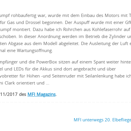
mpf rohbaufertig war, wurde mit dem Einbau des Motors mit 
für Gas und Drossel begonnen. Der Auspuff wurde mit einer Gf
umpf montiert. Dazu habe ich Röhrchen aus Kohlefaserrohr auf
schoben. In dieser Anordnung werden im Betrieb die Zylinder u
ißen Abgase aus dem Modell abgeleitet. Die Ausleitung der Luft e
inal eine Wartungsöffnung.
mpfänger und die PowerBox sitzen auf einem Spant weiter hinte
l und LEDs für die Akkus sind dort angebracht und über
obretter für Höhen -und Seitenruder mit Seilanlenkung habe ic
 Clark orientiert und …
e 11/2017 des
MFI Magazins
.
MFI unterwegs 20. Elbeflie