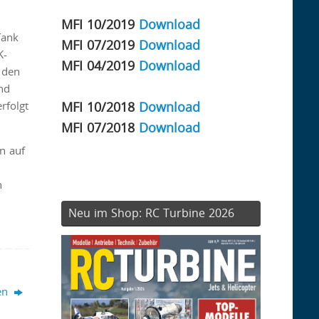
MFI 10/2019
Download
Tank
MFI 07/2019
Download
K-
MFI 04/2019
Download
 den
nd
MFI 10/2018
Download
rfolgt
MFI 07/2018
Download
n auf
h
Neu im Shop: RC Turbine 2026
gen