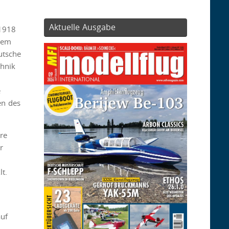
Aktuelle Ausgabe
 1918
erem
utsche
chnik
e
en des
re
r
t.
auf