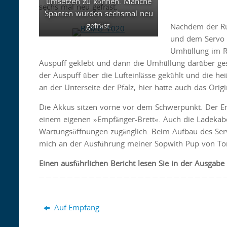
umsetzen zu können. Manche
sechs mal neu gefräst.
Spanten wurden sechsmal neu
gefräst.
Nachdem der Ru
und dem Servo 
Umhüllung im R
Auspuff geklebt und dann die Umhüllung darüber ge
der Auspuff über die Lufteinlässe gekühlt und die he
an der Unterseite der Pfalz, hier hatte auch das Orig
Die Akkus sitzen vorne vor dem Schwerpunkt. Der E
einem eigenen »Empfänger-Brett«. Auch die Ladekabe
Wartungsöffnungen zugänglich. Beim Aufbau des Serv
mich an der Ausführung meiner Sopwith Pup von Toni
Einen
ausführlichen Bericht lesen Sie in der Ausgab
Auf Empfang