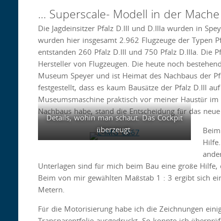
… Superscale- Modell in der Mache
Die Jagdeinsitzer Pfalz D.III und D.IIIa wurden in S
wurden hier insgesamt 2.962 Flugzeuge der Typen Pfalz
entstanden 260 Pfalz D.III und 750 Pfalz D.IIIa. Die 
Hersteller von Flugzeugen. Die heute noch bestehend
Museum Speyer und ist Heimat des Nachbaus der Pfal
festgestellt, dass es kaum Bausätze der Pfalz D.III 
Museumsmaschine praktisch vor meiner Haustür im M
Nachbaus habe, stand die Entscheidung für das neue 
Details, wohin man schaut. Das Cockpit
überzeugt.
Beim 
Hilfe
ander
Unterlagen sind für mich beim Bau eine große Hilfe, 
Beim von mir gewählten Maßstab 1 : 3 ergibt sich e
Metern.
Für die Motorisierung habe ich die Zeichnungen ein
Transparentfolie ausgedruckt. So konnte ich überprüf