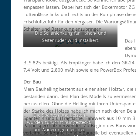
einpassen lassen. Dabei hat sich der Boxermotor ZG 
Lufteinlässe links und rechts an der Rumpfnase dien
Frischluftzufuhr für den Vergaser. Die Wartungsöffn
Schalter und Betankung anzubringen.
Die Seilanlenkung für Höhen- und
Seitenruder wird installiert.
Das 
eben
Dymo
BLS 825 betätigt. Als Empfänger habe ich den GR-24
7,4 Volt und 2.800 mAh sowie eine PowerBox Profes
Der Bau
Mein Bauhelling besteht aus einer alten Holztür, die 
bestanden darin, den Plan des Modells zu vermesse
herzustellen. Ohne die Helling mit ihren Unterspant
der Stärke des Holzes habe ich mich nach deren Belas
Die Spanten und Leisten
Spanten 4 und 6 (Tragfläche, Fahrwerk aus 10 mm-B
wurden zunächst nur gesteckt,
Pappelsperrholz verwendet. Zu Beginn des Baus wur
um Änderungen leichter
verleimt. So konnte ich alle Bauteile bei eventuell