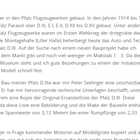
peyer in den Pfalz Flugzeugwerken gebaut. In den Jahren 1914 bis
 Parasol über D.III, E.I, E.II, D.XII bis D.XV gebaut. Unter and
Pfalz Flugzeugwerke waren im Ersten Weltkrieg der drittgrößte de
e Montagehalle (Liller Halle) beherbergt heute das Auto und Te
z D.III. Auf der Suche nach einem neuen Bauprojekt habe ich
auf dem Markt gibt und noch viel weniger im Maßstab 1 : 3. Da di
useum steht und ich gute Beziehungen zu einem der Initiator
Modell schnell fest.
Bau meiner Pfalz D.IIIa war mir Peter Seelinger eine unschätzba
. Er hat mir hervorragende technische Unterlagen beschafft, unte
em eine Kopie der Original-Ersatzteilliste der Pfalz D.III. Diese
da diese Liste eine Bebilderung und die Maße der Bauteile enthäl
ine Spannweite von 3,12 Metern bei einer Rumpf­länge von 2,33
iger in Frage kommender Motoren auf Modellgröße kopiert und 
en, wie gut sich die Antriebe in die doch recht enge Rumpfnase