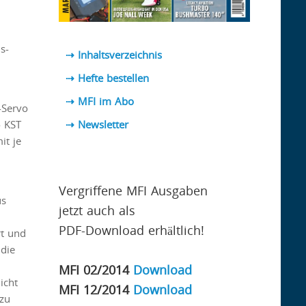
s-
⇢ Inhaltsverzeichnis
⇢ Hefte bestellen
⇢ MFI im Abo
-Servo
 KST
⇢
Newsletter
it je
Vergriffene MFI Ausgaben
us
jetzt auch als
PDF-Download erhältlich!
rt und
 die
MFI 02/2014
Download
icht
MFI 12/2014
Download
 zu