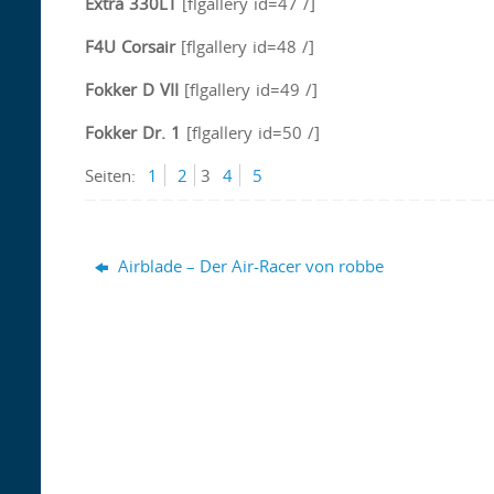
Extra 330LT
[flgallery id=47 /]
F4U Corsair
[flgallery id=48 /]
Fokker D VII
[flgallery id=49 /]
Fokker Dr. 1
[flgallery id=50 /]
Seiten:
1
2
3
4
5
Airblade – Der Air-Racer von robbe