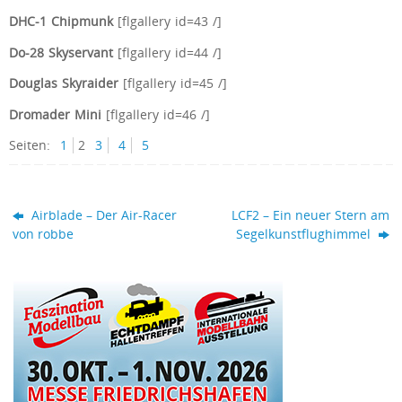
DHC-1 Chipmunk
[flgallery id=43 /]
Do-28 Skyservant
[flgallery id=44 /]
Douglas Skyraider
[flgallery id=45 /]
Dromader Mini
[flgallery id=46 /]
Seiten:
1
2
3
4
5
Airblade – Der Air-Racer
LCF2 – Ein neuer Stern am
von robbe
Segelkunstflughimmel