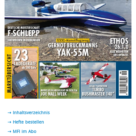
⇢ Inhaltsverzeichnis
⇢ Hefte bestellen
⇢ MFI im Abo