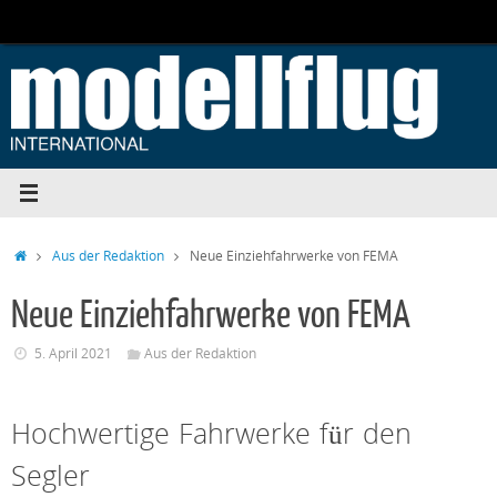
Zum
Inhalt
springen
Start
Aus der Redaktion
Neue Einziehfahrwerke von FEMA
Neue Einziehfahrwerke von FEMA
5. April 2021
Aus der Redaktion
Hochwertige Fahrwerke für den
Segler