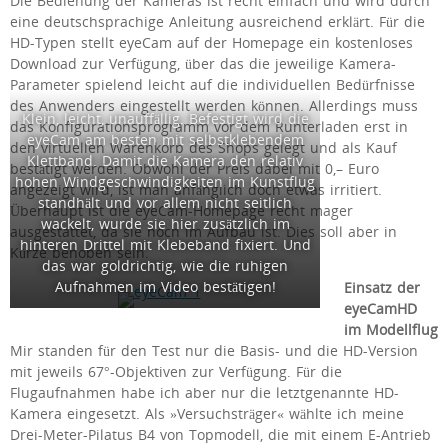
Die Bedienung der Kameras ist recht einfach und wird durch
eine deutschsprachige Anleitung ausreichend erklärt. Für die
HD-Typen stellt eyeCam auf der Homepage ein kostenloses
Download zur Verfügung, über das die jeweilige Kamera-
Parameter spielend leicht auf die individuellen Bedürfnisse
des Anwenders eingestellt werden können. Allerdings muss
Klein, leicht, unauffällig. Befestigt wird die
das Konfigurationsprogramm vor dem Runterladen erst in
eyeCam am besten mit selbstklebendem
den virtuellen Warenkorb des Shops gelegt und als Kauf
Klettband. Damit die Kamera den relativ
bestätigt werden. Obwohl der Preis dabei mit 0,– Euro
hohen Windgeschwindigkeiten im Kunstflug
angezeigt wird, ist man anfänglich doch etwas irritiert.
standhält und vor allem nicht seitlich
Überhaupt ist die eyeCam-Homepage recht mager
wackelt, wurde sie hier zusätzlich im
ausgestattet, da sie noch im Aufbau ist. Dies soll aber in
hinteren Drittel mit Klebeband fixiert. Und
Kürze behoben sein.
das war goldrichtig, wie die ruhigen
Aufnahmen im Video bestätigen!
Einsatz der
eyeCamHD
im Modellflug
Mir standen für den Test nur die Basis- und die HD-Version
mit jeweils 67°-Objektiven zur Verfügung. Für die
Flugaufnahmen habe ich aber nur die letztgenannte HD-
Kamera eingesetzt. Als »Versuchsträger« wählte ich meine
Drei-Meter-Pilatus B4 von Topmodell, die mit einem E-Antrieb