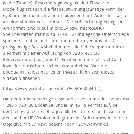
(siehe Tabelle). Besonders günstig für den Einsatz im
Modellflug ist auch die flache, strömungsgünstige Form der
eyeCam, die mehr an einen modernen Funk-Autoschlüssel, als
an eine Videokamera erinnert. Die Aufzeichnung erfolgt im
AVI-Format jeweils auf microSD- bzw. microSDHC-
Speicherkarten mit bis zu 32 GB. Grundlegende Unterschiede
spielen sich aber mehr im Inneren der eyeCams ab. Das
preisgünstige Basis-Modell nimmt die Videosequenzen im 4 :
3-Format mit einer Auflösung von 720 x 480 (30
Bilder/Sekunde) auf, was für Einsteiger, die nicht viel Geld
investieren möchten, sicher akzeptabel ist. Wer die
Bildqualität selbst beurteilen möchte, kann sich dieses
Videoclip ansehen:
httpv://www.youtube.com/watch?v=BG6a8qNrLGg
Die beiden höherwertigen eyeCamHD zeichnen die Videos mit
1.280 x 720 (30 Bilder/Sekunde) im 16 : 9-Format auf, bei
deutlich gesteigerter Bildqualität. Der Unterschied zwischen
den beiden HD-Versionen liegt nur im Aufnahmewinkel ihrer
Objektive mit 67 bzw. beachtlichen 120°-Weitwinkel.