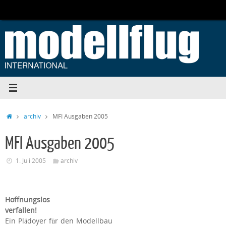
Zum
Inhalt
springen
Start
archiv
MFI Ausgaben 2005
MFI Ausgaben 2005
1. Juli 2005
archiv
Hoffnungslos
verfallen!
Ein Plädoyer für den Modellbau