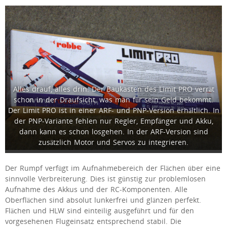
Alles drauf, alles drin. Der Baukasten des Limit PRO verrät
schon in der Draufsicht, was man für sein Geld bekommt.
Der Limit PRO ist in einer ARF- und PNP-Version erhältlich. In
der PNP-Variante fehlen nur Regler, Empfänger und Akku,
dann kann es schon losgehen. In der ARF-Version sind
zusätzlich Motor und Servos zu integrieren.
Der Rumpf verfügt im Aufnahmebereich der Flächen über eine
sinnvolle Verbreiterung. Dies ist günstig zur problemlosen
Aufnahme des Akkus und der RC-Komponenten. Alle
Oberflächen sind absolut lunkerfrei und glänzen perfekt.
Flächen und HLW sind einteilig ausgeführt und für den
vorgesehenen Flugeinsatz entsprechend stabil. Die