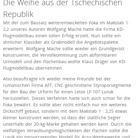
Die Weihe aus der Tschechischen
Republik
Mit der zum Bausatz weiterentwickelten Foka im Maßstab 1 :
2,2 unseres Autoren Wolfgang Mache hatte die Firma KD-
Flugmodellbau einen tollen Erfolg erzielt. Nun sollte ein
ähnlicher Klassiker als Großmodell die Angebotspalette
erweitern. Wolfgang Mache sollte wieder ein Grundgerüst
konstruieren, die Vervollkommnung zum abformbaren
Urmodell und den Flächenbau wollte Klaus Dräger von KD-
Flugmodellbau übernehmen.
Also beauftragte ich wieder meine Freunde bei der
rumänischen Firma AFT, CNC-geschnittene Styroporsegmente
für den Bau der Urform für einen Letov LF-107 Lunák
herzustellen. Dieses Verfahren hatte sich auch schon für die
Foka bewährt. Es sollte aber nicht einfach nur ein weiteres
Dickschiff gebaut, sondern mit dem Maßstab 1 : 2,25 etwas
kleiner konstruiert werden, so dass der stattliche Segler
unterhalb der 20-kg-Marke gehalten werden kann. Durch die
vielfältigen Verwölbungsmöglichkeiten der Flächen sollte die
Lunák ein hervorragendes Modell für Acro-Wettbewerbe und