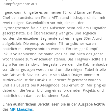
Rumpfsegmente aus.
Irgendwann klingelte es an meiner Tür und Emanuel Popp,
Chef der rumänischen Firma AFT, stand höchstpersönlich mit
zwei riesigen Kastenkoffern vor mir, der mit den
Styrosegmenten für einiges Aufsehen beim Zoll am Flughafen
gesorgt hatte. Die Überraschung war groß und sogleich
wurden die einzelnen Segmente auf ein langes 30er Alurohr
aufgefädelt. Die entsprechenden Führungslöcher waren
natürlich mit eingeschnitten worden. Ein riesiger Rumpf
inklusive Kabinenhaube stand vor uns und blieb das ganze
Wochenende zum Anschauen stehen. Das Tragwerk sollte als
Styro-Furnier-Sandwich hergestellt werden, die Kabinenhaube
von Ulmer gezogen werden und um die nötigen Zubehörteile
wie Fahrwerk, Sitz, etc. wollte sich Klaus Dräger kümmern.
Mittlerweile ist die Lunák zur Serienreife gebracht worden
und als Bausatz bei KD-Flugmodellbau erhältlich. Mir ging es
dabei um die Verwirklichung eines fordernden Projekts und
natürlich den damit verbundenen Spaß.
Einen
ausführlichen Bericht lesen Sie in der Ausgabe 6/2016
des
MFI Magazins
.