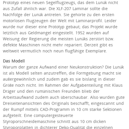
Prototyp eines neuen Segelflugzeugs, das dem Lunák nicht
aus Zufall ähnlich war. Die XLF-207 Laminar sollte die
Nachfolge der Lunák antreten. Sie gehörte zu den ersten
motorlosen Flugzeugen der Welt mit Laminarprofil. Leider
wurde nur dieser eine Prototyp gebaut; das Projekt wurde
letztlich aus Geldmangel eingestellt. 1952 wurden auf
Weisung der Regierung die meisten Lunáks zerstört bzw.
defekte Maschinen nicht mehr repariert. Derzeit gibt es
weltweit vermutlich noch neun flugfähige Exemplare.
Das Modell
Warum der ganze Aufwand einer Neukonstruktion? Die Lunák
ist als Modell selten anzutreffen, die Formgebung macht sie
außergewöhnlich und zudem gab es sie bislang in dieser
Größe noch nicht. Im Rahmen der Aufgabenteilung mit Klaus
Dräger und den rumänischen Freunden blieb der
Arbeitsaufwand zudem auch überschaubar. Also wurden gute
Dreiseitenansichten des Originals beschafft, eingescannt und
der Rumpf mittels CAD-Programm in 10 cm starke Sektionen
aufgeteilt. Eine computergesteuerte
Styroporschneidemaschine schnitt aus 10 cm dicken
Styroporplatten in dichterer Deko-Qualität die einzelnen