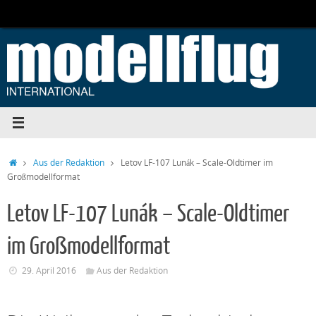
Zum
Inhalt
springen
Start
Aus der Redaktion
Letov LF-107 Lunák – Scale-Oldtimer im
Großmodellformat
Letov LF-107 Lunák – Scale-Oldtimer
im Großmodellformat
29. April 2016
Aus der Redaktion