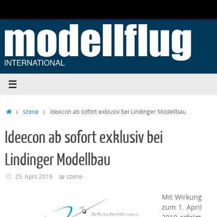
Zum
Inhalt
springen
Start
szene
Ideecon ab sofort exklusiv bei Lindinger Modellbau
Ideecon ab sofort exklusiv bei
Lindinger Modellbau
25. April 2019
szene
Mit Wirkung
zum 1. April