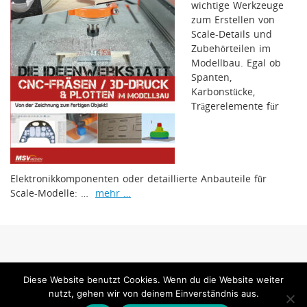
wichtige Werkzeuge
zum Erstellen von
Scale-Details und
Zubehörteilen im
Modellbau. Egal ob
Spanten,
Karbonstücke,
Trägerelemente für
Elektronikkomponenten oder detaillierte Anbauteile für
Scale-Modelle: …
mehr …
www.mfi-magazin.com ist ein Internetangebot der MSV Medien Baden-Baden
Diese Website benutzt Cookies. Wenn du die Website weiter
GmbH
nutzt, gehen wir von deinem Einverständnis aus.
MSV Medien