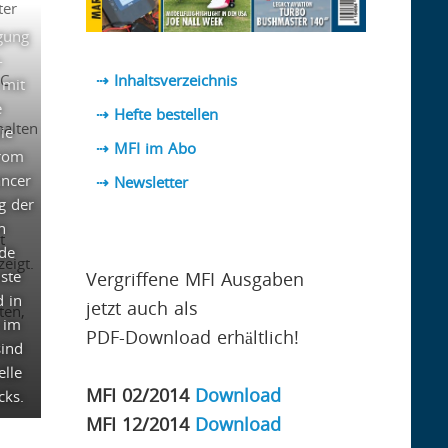
ter
gung
-
EC
⇢ Inhaltsverzeichnis
 mit
e
⇢ Hefte bestellen
halten
ie
⇢ MFI im Abo
trom
ancer
⇢
Newsletter
g der
n
t
de
eigt.
ste
Vergriffene MFI Ausgaben
 in
jetzt auch als
ten,
 im
PDF-Download erhältlich!
sind
elle
MFI 02/2014
Download
cks.
MFI 12/2014
Download