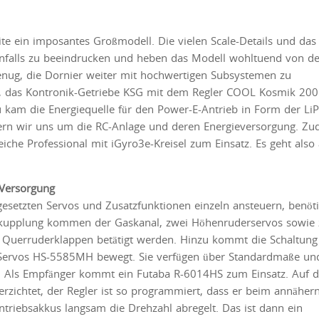
te ein imposantes Großmodell. Die vielen Scale-Details und das
nfalls zu beeindrucken und heben das Modell wohltuend von d
genug, die Dornier weiter mit hochwertigen Subsystemen zu
ll, das Kontronik-Getriebe KSG mit dem Regler COOL Kosmik 20
u kam die Energiequelle für den Power-E-Antrieb in Form der LiP
rn wir uns um die RC-Anlage und deren Energieversorgung. Z
 Professional mit iGyro3e-Kreisel zum Einsatz. Es geht also
-Versorgung
gesetzten Servos und Zusatzfunktionen einzeln ansteuern, benöti
pkupplung kommen der Gaskanal, zwei Höhenruderservos sowie 
 Querruderklappen betätigt werden. Hinzu kommt die Schaltung 
-Servos HS-5585MH bewegt. Sie verfügen über Standardmaße un
eb. Als Empfänger kommt ein Futaba R-6014HS zum Einsatz. Auf 
rzichtet, der Regler ist so programmiert, dass er beim annäher
riebsakkus langsam die Drehzahl abregelt. Das ist dann ein