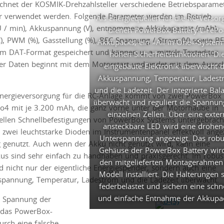
ichnet der KOSMIK-Drehzahlsteller verschiedene Betriebsparame
für verwendet werden. Folgende Parameter werden im Betrieb
Als Energiequellen für die RC-Versor
(U / min), Akkuspannung (V), entnommene Akkukapazität (mAh),
dienen PowerBox Battery LiFePo
), PWM (%), Gasstellung (%), BEC Spannung / Strom (V) sowie B
Akkupacks, ein »All in One«-System
m DAT-Format gespeichert und können u. a. mittels Texteditor
hohen Sicherheitsfunktionen. Di
der Daten beginnt mit dem Motorstart und endet mit dem Aussc
eingebaute Elektronik überwacht d
Akkuspannung, Temperatur, Lades
und die Ladezeit. Der integrierte Bal
Energieversorgung für die RC-Anlage kommt von zwei PowerBox
überwacht und reguliert die Spannun
Po4 mit je 3.200 mAh, die ganz vorne unter der Motorhaube in
einzelnen Zellen. Über eine exter
iellen Schnellbefestigungen von PowerBox Systems untergebrach
ansteckbare LED wird eine drohen
 zwei leuchtstarke Dioden im Instrumentenpanel effektvoll angez
Unterspannung angezeigt. Das robu
 genutzt. Auch wenn der Akku nicht genutzt wird, kann eine
Gehäuse der PowerBox Battery wird
s sind sehr einfach zu handhaben und praxisgerecht. Im robus
den mitgelieferten Montagerahmen
 nicht nur der eigentliche Energiespender, sondern auch eine
Modell installiert. Die Halterungen 
kuspannung, Temperatur, Ladestrom und die Ladezeit überwacht.
federbelastet und sichern eine schn
und einfache Entnahme der Akkupa
ie Spannung der
 das PowerBox-
urch eine falsche