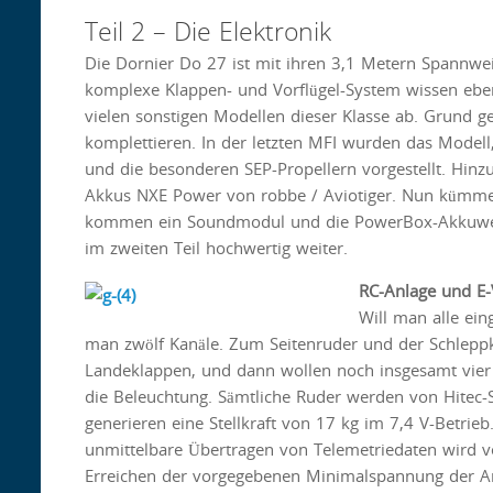
Teil 2 – Die Elektronik
Die Dornier Do 27 ist mit ihren 3,1 Metern Spannwei
komplexe Klappen- und Vorflügel-System wissen ebe
vielen sonstigen Modellen dieser Klasse ab. Grund 
komplettieren. In der letzten MFI wurden das Mode
und die besonderen SEP-Propellern vorgestellt. Hinz
Akkus NXE Power von robbe / Aviotiger. Nun kümme
kommen ein Soundmodul und die PowerBox-Akkuweiche
im zweiten Teil hochwertig weiter.
RC-Anlage und E
Will man alle ein
man zwölf Kanäle. Zum Seitenruder und der Schlep
Landeklappen, und dann wollen noch insgesamt vier
die Beleuchtung. Sämtliche Ruder werden von Hitec
generieren eine Stellkraft von 17 kg im 7,4 V-Betri
unmittelbare Übertragen von Telemetriedaten wird ve
Erreichen der vorgegebenen Minimalspannung der Ant