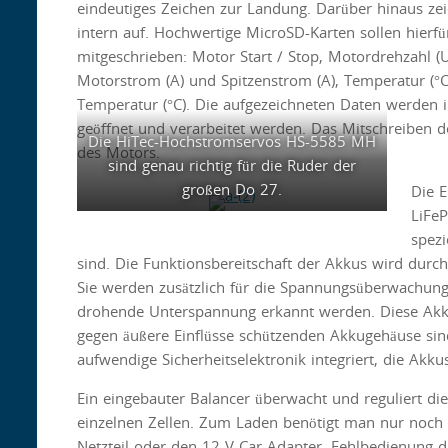
eindeutiges Zeichen zur Landung. Darüber hinaus ze
intern auf. Hochwertige MicroSD-Karten sollen hier
mitgeschrieben: Motor Start / Stop, Motordrehzahl 
Motorstrom (A) und Spitzenstrom (A), Temperatur (°C
Temperatur (°C). Die aufgezeichneten Daten werden i
geöffnet und verarbeitet werden. Das Mitschreiben 
Die HiTec-Hochstromservos HS-5585 MH
des Motors.
sind genau richtig für die Ruder der
großen Do 27.
Die 
LiFe
spez
sind. Die Funktionsbereitschaft der Akkus wird durch
Sie werden zusätzlich für die Spannungsüberwachung
drohende Unterspannung erkannt werden. Diese Akku
gegen äußere Einflüsse schützenden Akkugehäuse sind
aufwendige Sicherheitselektronik integriert, die Ak
Ein eingebauter Balancer überwacht und reguliert d
einzelnen Zellen. Zum Laden benötigt man nur noch
Netzteil oder den 12 V-Car-Adapter. Fehlbedienung d