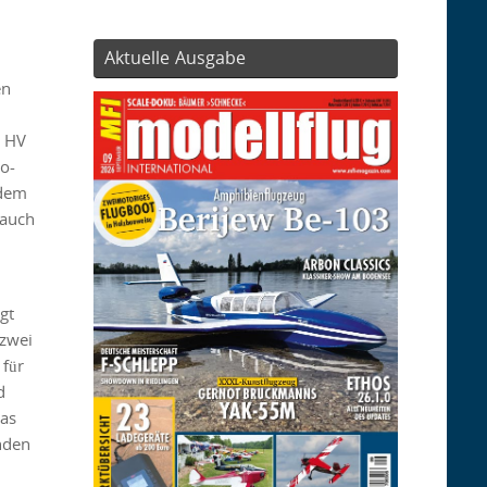
Aktuelle Ausgabe
en
0 HV
o-
udem
 auch
gt
zwei
für
d
das
nden