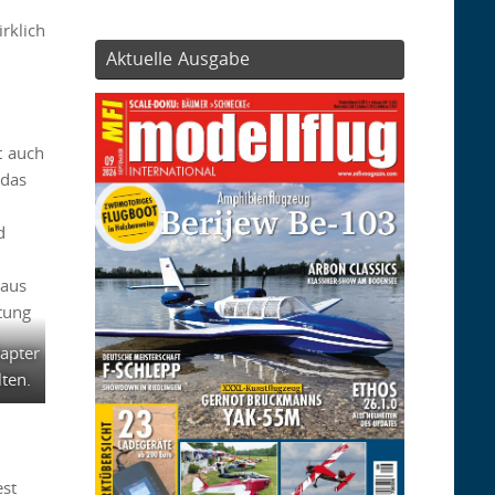
rklich
Aktuelle Ausgabe
t auch
 das
d
raus
tung
apter
ten.
est