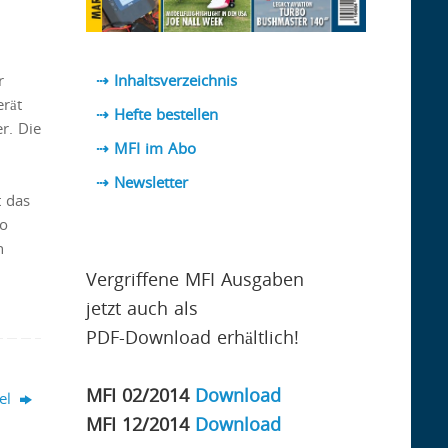
r
⇢ Inhaltsverzeichnis
erät
⇢ Hefte bestellen
er. Die
⇢ MFI im Abo
⇢
Newsletter
t das
so
n
Vergriffene MFI Ausgaben
jetzt auch als
PDF-Download erhältlich!
MFI 02/2014
Download
del
MFI 12/2014
Download