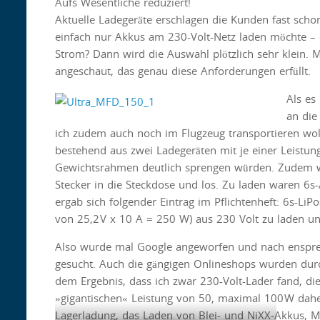
Aufs Wesentliche reduziert!
Aktuelle Ladegeräte erschlagen die Kunden fast sch
einfach nur Akkus am 230-Volt-Netz laden möchte –
Strom? Dann wird die Auswahl plötzlich sehr klein.
angeschaut, das genau diese Anforderungen erfüllt.
Als es
an die
ich zudem auch noch im Flugzeug transportieren wol
bestehend aus zwei Ladegeräten mit je einer Leistu
Gewichtsrahmen deutlich sprengen würden. Zudem wo
Stecker in die Steckdose und los. Zu laden waren 6
ergab sich folgender Eintrag im Pflichtenheft: 6s-L
von 25,2 V x 10 A = 250 W) aus 230 Volt zu laden un
Also wurde mal Google angeworfen und nach enspr
gesucht. Auch die gängigen Onlineshops wurden dur
dem Ergebnis, dass ich zwar 230-Volt-Lader fand, di
»gigantischen« Leistung von 50, maximal 100 W daher
Lagerladung, das Laden von Blei- und NiXX-Akkus, Me