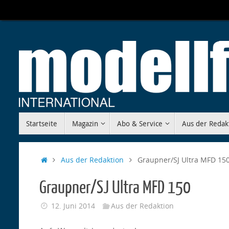
Zum
Inhalt
springen
Zum
Startseite
Magazin
Abo & Service
Aus der Redak
Inhalt
springen
Start
Aus der Redaktion
Graupner/SJ Ultra MFD 15
Graupner/SJ Ultra MFD 150
12. Juni 2014
Aus der Redaktion