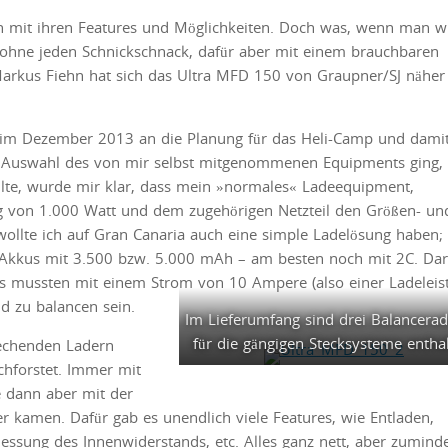
on mit ihren Features und Möglichkeiten. Doch was, wenn man wi
 ohne jeden Schnickschnack, dafür aber mit einem brauchbaren
 Markus Fiehn hat sich das Ultra MFD 150 von Graupner/SJ näher
 im Dezember 2013 an die Planung für das Heli-Camp und dami
 Auswahl des von mir selbst mitgenommenen Equipments ging,
lte, wurde mir klar, dass mein »normales« Ladeequipment,
ng von 1.000 Watt und dem zugehörigen Netzteil den Größen- un
llte ich auf Gran Canaria auch eine simple Ladelösung haben;
s-Akkus mit 3.500 bzw. 5.000 mAh – am besten noch mit 2C. Da
iPos mussten mit einem Strom von 10 Ampere (also einer Ladeleis
d zu balancen sein.
Im Lieferumfang sind drei Balancerad
für die gängigen Stecksysteme enthal
echenden Ladern
chforstet. Immer mit
e dann aber mit der
 kamen. Dafür gab es unendlich viele Features, wie Entladen,
ssung des Innenwiderstands, etc. Alles ganz nett, aber zumind