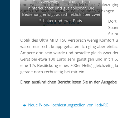
Das zweizeilige Display ist blau
unterwegs eher unnützer Schnickschnack. Zuletzt gin
hinterleuchtet und gut ablesbar. Die
durch und blieb schließlich bei Graupner/SJ hängen.
Bedienung erfolgt ausschließlich über zwei
Schalter und zwei Potis.
Dort 
Spann
für b
Optik des Ultra MFD 150 versprach wenig Komfort 
waren nur recht knapp gehalten. Ich ging aber einfa
Ampere drin sein würde und bestellte gleich zwei de
Gerät bei etwa 100 Euro) sehr günstigen und mit 1.62
eine 12s-Bestückung eines 700er Helis) gleichzeitig 
gerade noch rechtzeitig bei mir ein. …
Einen ausführlichen Bericht lesen Sie in der Ausgab
Neue P-Ion-Hochleistungszellen vonHadi-RC