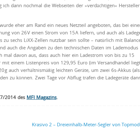
g ich dann nochmal die Webseiten der »verdächtigen« Hersteller
wurde eher am Rand ein neues Netzteil angeboten, das bei eine
ung von 26 V einen Strom von 15 A liefern, und auch als Ladeg
is zu sechs LiXX-Zellen nutzbar sein sollte – natürlich mit Balanc
und auch die Angaben zu den technischen Daten im Lademodus
ch mal davon aus, dass auch hier ein Ladestrom von bis zu 15
r mit einem Listenpreis von 129,95 Euro (im Versandhandel lieg
0 g auch verhältnismäßig leichten Geräte, um zwei 6s-Akkus (al
laden zu können. Zwei Tage vor Abflug trafen die Ladegeräte dan
e 7/2014 des
MFI Magazins
.
Krasivo 2 – Dreieinhalb-Meter-Segler von Topmo