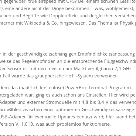
h gegenüber: true airspeed mit GPS? Bei einem schönen Glas R
gs eine andere Sicht der Dinge bekommen – was, wohlgemerkt, 
auchen und Begriffe wie Dopplereffekt und dergleichen verstehen
 Internet mit Wikipedia & Co. hingewiesen. Das Thema ist Physik 
r in der geschwindigkeitsabhängigen Empfindlichkeitsanpassung
weise das Regelempfinden an die entsprechende Fluggeschwindi
 Der Sensor ist mit den meisten am Markt verfügbaren 2,4-GHz-
m Fall wurde das graupnersche HoTT-System verwendet.
dem das (natürlich kostenlose) PowerBox Terminal-Programm
tergeladen war, ging es auch schon ans Einstellen. Hier wird pe
dapter und externer Stromquelle mit 4,8 bis 8,4 V das verwen
an wählen zwischen einer optimierten Geschwindigkeitsanzeige
SB-Adapter für eventuelle Updates benutzt wird; hier stand bei
Version V. 1.010, was auch problemlos funktionierte.
ptimiert – und so sollte er auch in den Erstbetrieb gehen.