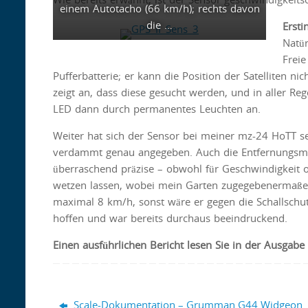
einem Autotacho (66 km/h); rechts davon
die …
Erst
Natür
Freie
Pufferbatterie; er kann die Position der Satelliten ni
zeigt an, dass diese gesucht werden, und in aller Re
LED dann durch permanentes Leuchten an.
Weiter hat sich der Sensor bei meiner mz-24 HoTT se
verdammt genau angegeben. Auch die Entfernungs
überraschend präzise – obwohl für Geschwindigkeit 
wetzen lassen, wobei mein Garten zugegebenermaßen 
maximal 8 km/h, sonst wäre er gegen die Schallschu
hoffen und war bereits durchaus beeindruckend.
Einen
ausführlichen Bericht lesen Sie in der Ausgab
Scale-Dokumentation – Grumman G44 Widgeon