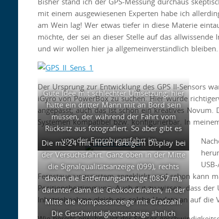
Bisher stand ich der GPS-Messung durchaus skeptisc
mit einem ausgewiesenen Experten habe ich allerdin
am Wein lag! Wer etwas tiefer in diese Materie eint
möchte, der sei an dieser Stelle auf das allwissende
und wir wollen hier ja allgemeinverständlich bleiben.
Der Ursprung zur Entwicklung des GPS II-Sensors wa
Gute Idee mit schlechter Umsetzung; hier
iGyro von PowerBox zu suchen. Hier wurde richtiger
hätte ein dritter Mann mit an Bord sein
angepasst; auch das ist schon ein kreatives Novum.
müssen, der während der Fahrt vom
Systemen kompatibel bzw. konfigurierbar. In meine
Rücksitz aus fotografiert. So aber gibt es
von der Erprobungsfahrt im …
Nach
Die mz-24 mit ihrem farbigem Display bei
herun
der Versuchsfahrt. Ganz oben in der Mitte
USB-A
die Signalqualitätsanzeige (099), rechts
Fernsteuerungssystem angeklickt, und schon kann m
davon die Entfernungsanzeige (0857 m),
Positionsbestimmung. Auch gut zu wissen, dass der U
darunter dann die Geokoordinaten, in der
Inbetriebnahme gleich ein solche Update an auf die 
Mitte die Kompassanzeige mit Gradzahl.
Die Geschwindigkeitsanzeige ähnlich
Wie bereits erwähnt, ist der Sensor geschwindigkeitso