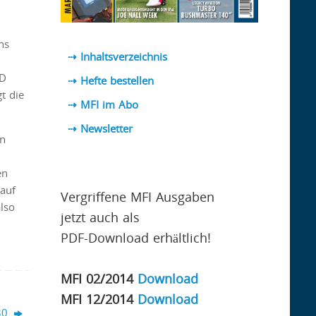
ns
⇢ Inhaltsverzeichnis
ED
⇢ Hefte bestellen
t die
⇢ MFI im Abo
⇢
Newsletter
on
en
auf
Vergriffene MFI Ausgaben
lso
jetzt auch als
PDF-Download erhältlich!
MFI 02/2014
Download
MFI 12/2014
Download
30