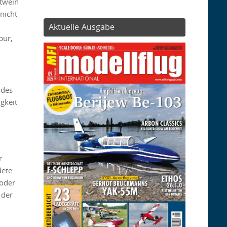
otwein
nicht
Aktuelle Ausgabe
pur,
 des
gkeit
r
dete
 oder
 der