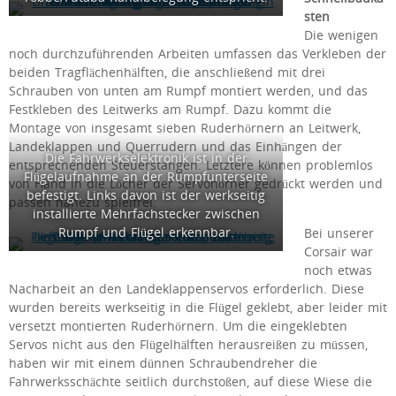
sten
Die wenigen
noch durchzuführenden Arbeiten umfassen das Verkleben der
beiden Tragflächenhälften, die anschließend mit drei
Schrauben von unten am Rumpf montiert werden, und das
Festkleben des Leitwerks am Rumpf. Dazu kommt die
Montage von insgesamt sieben Ruderhörnern an Leitwerk,
Landeklappen und Querrudern und das Einhängen der
Die Fahrwerkselektronik ist in der
entsprechenden Steuerstangen. Letztere können problemlos
Flügelaufnahme an der Rumpfunterseite
von Hand in die Löcher der Servohörner gedrückt werden und
befestigt. Links davon ist der werkseitig
passen nahezu spielfrei.
installierte Mehrfachstecker zwischen
Rumpf und Flügel erkennbar.
Bei unserer
Corsair war
noch etwas
Nacharbeit an den Landeklappenservos erforderlich. Diese
wurden bereits werkseitig in die Flügel geklebt, aber leider mit
versetzt montierten Ruderhörnern. Um die eingeklebten
Servos nicht aus den Flügelhälften herausreißen zu müssen,
haben wir mit einem dünnen Schraubendreher die
Fahrwerksschächte seitlich durchstoßen, auf diese Wiese die