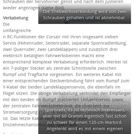
Schrauben der Servohörner gelöst und nach dem Justieren
wieder angezogen (siehe Bild).
Die Triebwerksverkleidung wird von zwei
Schrauben gehalten und ist abnehmbar.
Verkabelung
Die
umfangreiche
n RC-Funktionen der Corsair mit ihren insgesamt sieben
Servos (Höhenruder, Seitenruder, separate Spornradlenkung,
zwei Querruder, zwei Landeklappen) und zusätzlich drei
elektrisch betätigten Fahrwerksbeinen macht eine
entsprechend komplexe Verkabelung erforderlich. Hierbei ist
ein 7-poliger Stecker als zentrale Schnittstelle zwischen
Rumpf und Tragfläche vorgesehen. Ein weiteres Kabel mit
einer entsprechenden Steckverbindung führt vom Rumpf zum
Y-Kabel der beiden Landeklappenservos, die ebenfalls im
Flügel sitzen. Die übrige Verkabelung verbindet den Empfänger
Blick auf den geöffneten
mit den beiden im Rumpf platzierten Leitwerkservos sowie
Einziehmechanismus des vorbildähnlichen
der zentralen Fahrwerkselektronik, die ihrerseits zur
Spornrads. Es ist technisch interessant,
Stromversorgung (12 – 16 Volt) mit dem Controller verbunden
aber mit 60 Gramm eigentlich fast schon
ist. Das letzte Kabel führt schließlich zum
zu schwer für einen 120-cm-Warbird.
Einziehmechanismus des Spornrads.
Angelenkt wird es mit einem eigenen