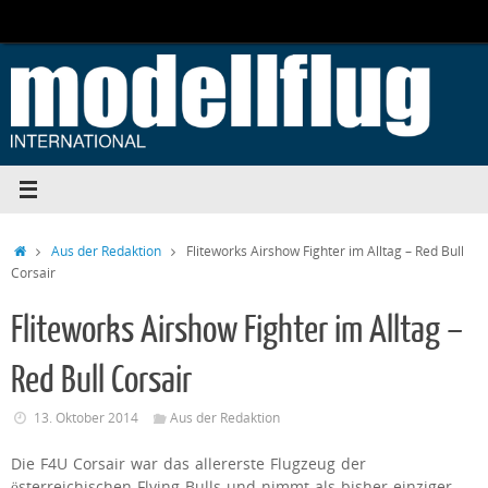
Zum
Inhalt
springen
Start
Aus der Redaktion
Fliteworks Airshow Fighter im Alltag – Red Bull
Corsair
Fliteworks Airshow Fighter im Alltag –
Red Bull Corsair
13. Oktober 2014
Aus der Redaktion
Die F4U Corsair war das allererste Flugzeug der
österreichischen Flying Bulls und nimmt als bisher einziger