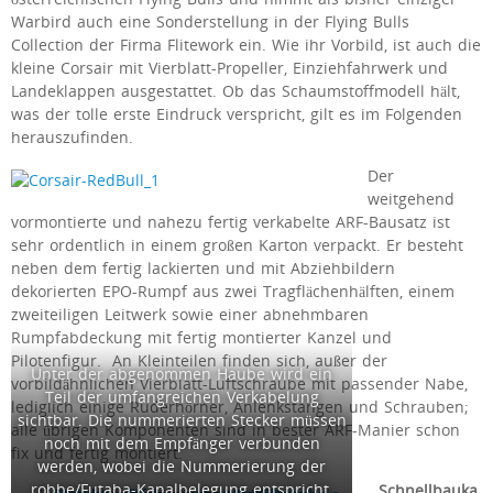
Warbird auch eine Sonderstellung in der Flying Bulls
Collection der Firma Flitework ein. Wie ihr Vorbild, ist auch die
kleine Corsair mit Vierblatt-Propeller, Einziehfahrwerk und
Landeklappen ausgestattet. Ob das Schaumstoffmodell hält,
was der tolle erste Eindruck verspricht, gilt es im Folgenden
herauszufinden.
Der
weitgehend
vormontierte und nahezu fertig verkabelte ARF-Bausatz ist
sehr ordentlich in einem großen Karton verpackt. Er besteht
neben dem fertig lackierten und mit Abziehbildern
dekorierten EPO-Rumpf aus zwei Tragflächenhälften, einem
zweiteiligen Leitwerk sowie einer abnehmbaren
Rumpfabdeckung mit fertig montierter Kanzel und
Pilotenfigur. An Kleinteilen finden sich, außer der
Unter der abgenommen Haube wird ein
vorbildähnlichen Vierblatt-Luftschraube mit passender Nabe,
Teil der umfangreichen Verkabelung
lediglich einige Ruderhörner, Anlenkstangen und Schrauben;
sichtbar. Die nummerierten Stecker müssen
alle übrigen Komponenten sind in bester ARF-Manier schon
noch mit dem Empfänger verbunden
fix und fertig montiert.
werden, wobei die Nummerierung der
robbe/Futaba-Kanalbelegung entspricht.
Schnellbauka