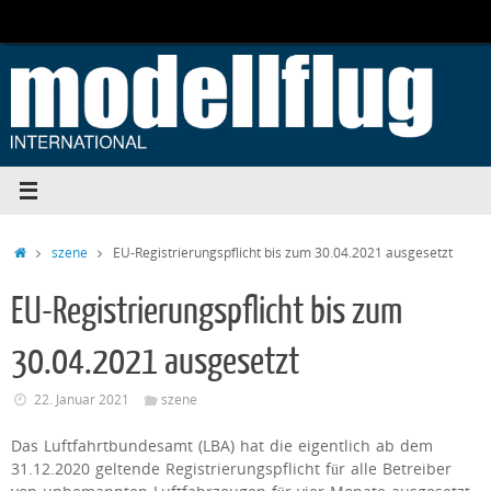
Zum
Inhalt
springen
Start
szene
EU-Registrierungspflicht bis zum 30.04.2021 ausgesetzt
EU-Registrierungspflicht bis zum
30.04.2021 ausgesetzt
22. Januar 2021
szene
Das Luftfahrtbundesamt (LBA) hat die eigentlich ab dem
31.12.2020 geltende Registrierungspflicht für alle Betreiber