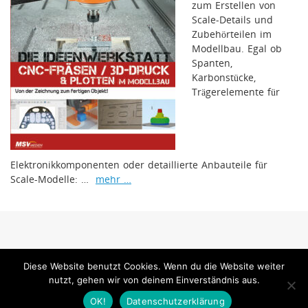
zum Erstellen von
Scale-Details und
Zubehörteilen im
Modellbau. Egal ob
Spanten,
Karbonstücke,
Trägerelemente für
Elektronikkomponenten oder detaillierte Anbauteile für
Scale-Modelle: …
mehr …
www.mfi-magazin.com ist ein Internetangebot der MSV Medien Baden-Baden
Diese Website benutzt Cookies. Wenn du die Website weiter
GmbH
nutzt, gehen wir von deinem Einverständnis aus.
MSV Medien
OK!
Datenschutzerklärung