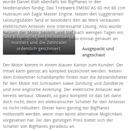
wurde Daniel Klüh ebenfalls bei BigPlanes in den
Niederlanden fündig: Das Triebwerk EME60 AS 60 mit 60 ccm
Hubraum von Eagle Master Engine. Neben den suggerierten
Leistungsdaten fand er besonders den ab Werk verbauten
elektrischen Anlasser eine interessante Lösung. Also wurde
kurzum der Motor bestellt und traf nach wenigen Tagen ein.
Der E-Starter ist bereits vollständig
Schauen wir uns den Verbrenner also einmal genauer an.
montiert und die Zahnräder
ordentlich geschmiert.
Ausgepackt und
angeschaut
Der Motor kommt in einem blauen Karton zum Kunden. Der
Inhalt kann getrost als komplett bezeichnet werden. Neben
dem Einkammer-Schalldämpfer findet man die Abstandshalter
für den Motor mit Schrauben sowie Zündung und Zündkerze
und eine englische Anleitung. Der elektrische Anlasser war
bereits verbaut. Obwohl, so ganz komplett ist das Set dann
doch nicht, denn ein elektronischer Schalter für den Anlasser
ist nicht inkludiert. Dieser kann günstig bei BigPlanes
mitbestellt werden, wenn man keine alternative Möglichkeit
vorgesehen hat. Für den günstigen Preis bietet sich der
Schalter von BigPlanes geradezu an.