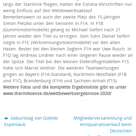
längs der Startlinie fliegen, hatten die Corona-Vorschriften nur
wenig Einfluss auf den Wettbewerbsablauf.
Bemerkenswert ist auch der zweite Platz des 15-jährigen
Simon Pietzko unter den Senioren in F1A. In F1B
(Gummimotormodelle) gelang es Michael Seifert nach 21
Jahren wieder den Titel zu erringen. Sein Sohn Daniel Seifert
siegte in F1C (Verbrennungsmotormodelle) vor den alten
Hasen. Bester bei den kleinen Seglern F1H war Uwe Rusch. In
F1Q lag Andreas Lindner nach einer längeren Pause wieder an
der Spitze. Der Titel bei den kleinen Elektroflugmodellen F1S
holte sich Marcel Amthor. Die weiteren Teamwertungen
gingen an Bayern (F1A-Standard), Nordrhein-Westfalen (F1B
und F1C), Brandenburg (F1H) und Sachsen-Anhalt (F1S).
Weitere Fotos und die komplette Ergebnisliste gibt es unter
www.thermiksense.de/wettbewerbsergebnisse-2020/
Geburtstag von Gottlob
Mitgliederversammlung und
Espenlaub
Antiquariatsverkauf beim
Deutschen