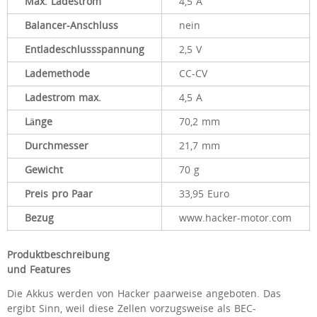
Max. Ladestrom
4,5 A
Balancer-Anschluss
nein
Entladeschlussspannung
2,5 V
Lademethode
CC-CV
Ladestrom max.
4,5 A
Länge
70,2 mm
Durchmesser
21,7 mm
Gewicht
70 g
Preis pro Paar
33,95 Euro
Bezug
www.hacker-motor.com
Produktbeschreibung
und Features
Die Akkus werden von Hacker paarweise angeboten. Das
ergibt Sinn, weil diese Zellen vorzugsweise als BEC-