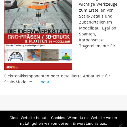
wichtige Werkzeuge
zum Erstellen von
Scale-Details und
Zubehörteilen im
Modellbau. Egal ob
Spanten,
Karbonstücke,
Trägerelemente für
Elektronikkomponenten oder detaillierte Anbauteile für
Scale-Modelle: …
mehr …
www.mfi-magazin.com ist ein Internetangebot der MSV Medien Baden-Baden
Diese Website benutzt Cookies. Wenn du die Website weiter
GmbH
nutzt, gehen wir von deinem Einverständnis aus.
MSV Medien