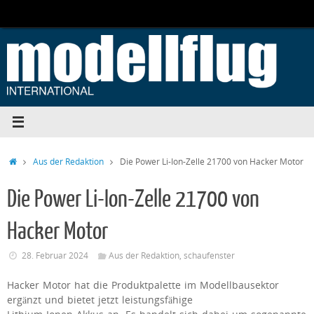
Zum
Inhalt
springen
Start
Aus der Redaktion
Die Power Li-Ion-Zelle 21700 von Hacker Motor
Die Power Li-Ion-Zelle 21700 von
Hacker Motor
28. Februar 2024
Aus der Redaktion
,
schaufenster
Hacker Motor hat die Produktpalette im Modellbausektor
ergänzt und bietet jetzt leistungsfähige