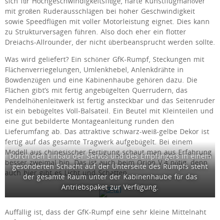
sich für Hochgeschwindigkeitsflüge, harte Kunstflugmanöver
mit großen Ruderausschlägen bei hoher Geschwindigkeit
sowie Speedflügen mit voller Motorleistung eignet. Dies kann
zu Strukturversagen führen. Also doch eher ein flotter
Dreiachs-Allrounder, der nicht überbeansprucht werden sollte.
Was wird geliefert? Ein schöner GfK-Rumpf, Steckungen mit
Flächenverriegelungen, Umlenkhebel, Anlenkdrähte in
Bowdenzügen und eine Kabinenhaube gehören dazu. Die
Flächen gibt’s mit fertig angebügelten Querrudern, das
Pendelhöhenleitwerk ist fertig ansteckbar und das Seitenruder
ist ein bebügeltes Voll-Balsateil. Ein Beutel mit Kleinteilen und
eine gut bebilderte Montageanleitung runden den
Lieferumfang ab. Das attraktive schwarz-weiß-gelbe Dekor ist
fertig auf das gesamte Tragwerk aufgebügelt. Bei einem
Modell aus chinesischer Fertigung schaut man aus Erfahrung
Durch den Einbau der Servos und des Empfängers in einem
besser zweimal hin. Das ist auch beim Orion V.4 nötig, denn
gesonderten Schacht auf der Unterseite des Rumpfs steht
auch hier gibt es Licht und Schatten.
der gesamte Raum unter der Kabinenhaube für das
Antriebspaket zur Verfügung.
Auffällig ist, dass der GfK-Rumpf eine sehr kleine Mittelnaht