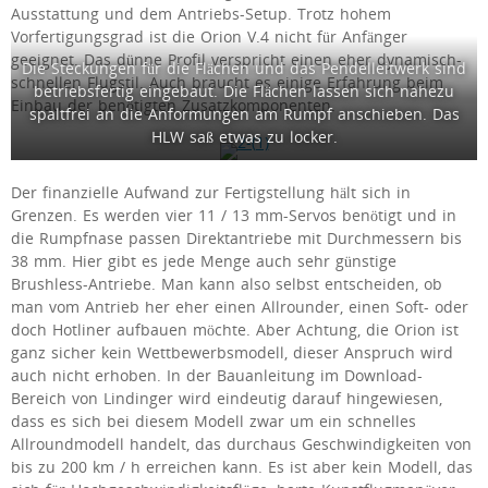
Ausstattung und dem Antriebs-Set­up. Trotz hohem
Vorfertigungsgrad ist die Orion V.4 nicht für Anfänger
geeignet. Das dünne Profil verspricht einen eher dynamisch-
Die Steckungen für die Flächen und das Pendelleitwerk sind
schnellen Flugstil. Auch braucht es einige Erfahrung beim
betriebsfertig eingebaut. Die Flächen lassen sich nahezu
Einbau der benötigten Zusatzkomponenten.
spaltfrei an die Anformungen am Rumpf anschieben. Das
HLW saß etwas zu locker.
Der finanzielle Aufwand zur Fertigstellung hält sich in
Grenzen. Es werden vier 11 / 13 mm-Servos benötigt und in
die Rumpfnase passen Direktantriebe mit Durchmessern bis
38 mm. Hier gibt es jede Menge auch sehr günstige
Brushless-Antriebe. Man kann also selbst entscheiden, ob
man vom Antrieb her eher einen Allrounder, einen Soft- oder
doch Hotliner aufbauen möchte. Aber Achtung, die Orion ist
ganz sicher kein Wettbewerbsmodell, dieser Anspruch wird
auch nicht erhoben. In der Bauanleitung im Download-
Bereich von Lindinger wird eindeutig darauf hingewiesen,
dass es sich bei diesem Modell zwar um ein schnelles
Allroundmodell handelt, das durchaus Geschwindigkeiten von
bis zu 200 km / h erreichen kann. Es ist aber kein Modell, das