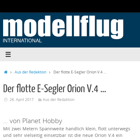
Zum
Inhalt
springen
Start
Aus der Redaktion
Der flotte E-Segler Orion V.4 …
Der flotte E-Segler Orion V.4 …
26. April 2017
Aus der Redaktion
… von Planet Hobby
Mit zwei Metern Spannweite handlich klein, flott unterwegs
und sehr vielseitig einsetzbar ist die neue Orion V.4 ein