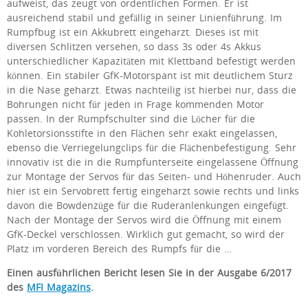
aufweist, das zeugt von ordentlichen Formen. Er ist
ausreichend stabil und gefällig in seiner Linienführung. Im
Rumpfbug ist ein Akkubrett eingeharzt. Dieses ist mit
diversen Schlitzen versehen, so dass 3s oder 4s Akkus
unterschiedlicher Kapazitäten mit Klettband befestigt werden
können. Ein stabiler GfK-Motorspant ist mit deutlichem Sturz
in die Nase geharzt. Etwas nachteilig ist hierbei nur, dass die
Bohrungen nicht für jeden in Frage kommenden Motor
passen. In der Rumpfschulter sind die Löcher für die
Kohletorsionsstifte in den Flächen sehr exakt eingelassen,
ebenso die Verriegelungclips für die Flächenbefestigung. Sehr
innovativ ist die in die Rumpfunterseite eingelassene Öffnung
zur Montage der Servos für das Seiten- und Höhenruder. Auch
hier ist ein Servobrett fertig eingeharzt sowie rechts und links
davon die Bowdenzüge für die Ruderanlenkungen eingefügt.
Nach der Montage der Servos wird die Öffnung mit einem
GfK-Deckel verschlossen. Wirklich gut gemacht, so wird der
Platz im vorderen Bereich des Rumpfs für die …
Einen
ausführlichen Bericht lesen Sie in der Ausgabe 6/2017
des
MFI Magazins
.