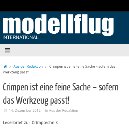
Zum
Inhalt
springen
Start
Aus der Redaktion
Crimpen ist eine feine Sache – sofern das
Werkzeug passt!
Crimpen ist eine feine Sache – sofern
das Werkzeug passt!
14. Dezember 2012
Aus der Redaktion
Leserbrief zur Crimptechnik