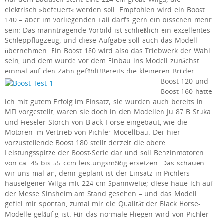
elektrisch »befeuert« werden soll. Empfohlen wird ein Boost
140 – aber im vorliegenden Fall darf’s gern ein bisschen mehr
sein: Das manntragende Vorbild ist schließlich ein exzellentes
Schleppflugzeug, und diese Aufgabe soll auch das Modell
übernehmen. Ein Boost 180 wird also das Triebwerk der Wahl
sein, und dem wurde vor dem Einbau ins Modell zunächst
einmal auf den Zahn gefühlt!
Bereits die kleineren Brüder
Boost 120 und
Boost 160 hatte
ich mit gutem Erfolg im Einsatz; sie wurden auch bereits in
MFI vorgestellt, waren sie doch in den Modellen Ju 87 B Stuka
und Fieseler Storch von Black Horse eingebaut, wie die
Motoren im Vertrieb von Pichler Modellbau. Der hier
vorzustellende Boost 180 stellt derzeit die obere
Leistungsspitze der Boost-Serie dar und soll Benzinmotoren
von ca. 45 bis 55 ccm leistungsmäßig ersetzen. Das schauen
wir uns mal an, denn geplant ist der Einsatz in Pichlers
hauseigener Wilga mit 224 cm Spannweite; diese hatte ich auf
der Messe Sinsheim am Stand gesehen – und das Modell
gefiel mir spontan, zumal mir die Qualität der Black Horse-
Modelle geläufig ist. Für das normale Fliegen wird von Pichler