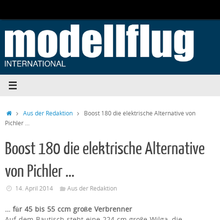
Zum
Inhalt
springen
Start
Aus der Redaktion
Boost 180 die elektrische Alternative von
Pichler …
Boost 180 die elektrische Alternative
von Pichler …
14. April 2014
Aus der Redaktion
… für 45 bis 55 ccm große Verbrenner
Auf dem Bautisch steht eine 224 cm große Wilga, die