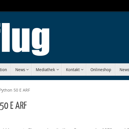
tion
News
Mediathek
Kontakt
Onlineshop
News
 Python 50 E ARF
 50 E ARF