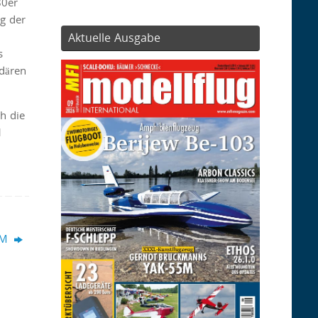
80er
ug der
Aktuelle Ausgabe
s
ndären
ch die
1
55M