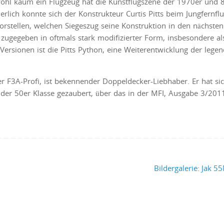
wohl kaum ein Flugzeug hat die Kunstflugszene der 1970er und 
erlich konnte sich der Konstrukteur Curtis Pitts beim Jungfernfl
orstellen, welchen Siegeszug seine Konstruktion in den nächsten
s, zugegeben in oftmals stark modifizierter Form, insbesondere al
Versionen ist die Pitts Python, eine Weiterentwicklung der lege
her F3A-Profi, ist bekennender Doppeldecker-Liebhaber. Er hat si
er 50er Klasse gezaubert, über das in der MFI, Ausgabe 3/201
Bildergalerie: Jak 